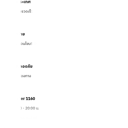
จัดส่งทั่วประเทศ
บริการจัดส่งรวดเร็ว
คืนสินค้าง่าย
คืนได้ตามเงื่อนไขบริษัท
ชำระเงินปลอดภัย
หลากหลายช่องทาง
Call Center 1160
ทุกวัน 08:00 - 20:00 น.
เกี่ยวกับโกลบอลเฮ้าส์