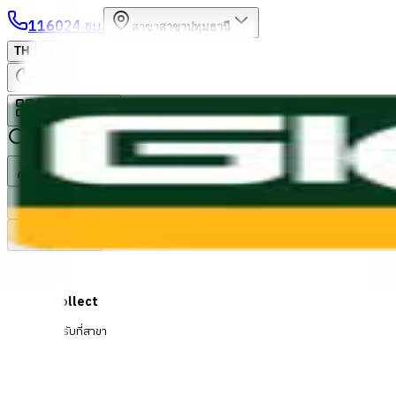
1160
24 ชม.
สาขา
สาขาปทุมธานี
/
TH
EN
หมวดหมู่สินค้า
ค้นหา
บัญชีของฉัน
ตะกร้าสินค้า
Previous slide
Next slide
Click & Collect
สั่งออนไลน์ รับที่สาขา