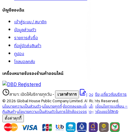
บัญชีของฉัน
เข้าสู่ระบบ / สมาชิก
ข้อมูลส่วนตัว
รายการสั่งซื้อ
ที่อยู่จัดส่งสินค้า
คูปอง
โกลบอลคลับ
เครื่องหมายรับรองร้านค้าออนไลน์
สาขา: เปิดให้บริการทุกวัน
-
ร้องเรียนเกี่ยวกับบริการ
เวลาทำการ
©
2026
Global House Public Company Limited. All Rights Reserved.
นโยบายความเป็นส่วนตัว
·
นโยบายคุกกี้
·
ข้อตกลงและเงื่อนไข
·
เงื่อนไขการเปลี่ยน –
คืนสินค้า
·
นโยบายความเป็นส่วนตัวในการใช้กล้องวงจรปิด
·
คำร้องขอใช้สิทธิ
·
ตั้งค่าคุกกี้