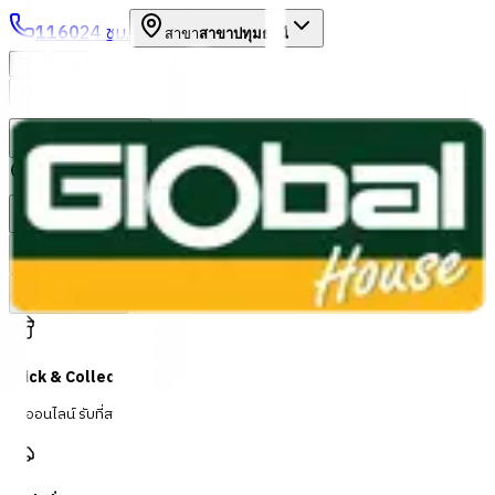
1160
24 ชม.
สาขา
สาขาปทุมธานี
/
TH
EN
หมวดหมู่สินค้า
ค้นหา
บัญชีของฉัน
ตะกร้าสินค้า
Previous slide
Next slide
Click & Collect
สั่งออนไลน์ รับที่สาขา