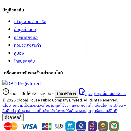
บัญชีของฉัน
เข้าสู่ระบบ / สมาชิก
ข้อมูลส่วนตัว
รายการสั่งซื้อ
ที่อยู่จัดส่งสินค้า
คูปอง
โกลบอลคลับ
เครื่องหมายรับรองร้านค้าออนไลน์
สาขา: เปิดให้บริการทุกวัน
-
ร้องเรียนเกี่ยวกับบริการ
เวลาทำการ
©
2026
Global House Public Company Limited. All Rights Reserved.
นโยบายความเป็นส่วนตัว
·
นโยบายคุกกี้
·
ข้อตกลงและเงื่อนไข
·
เงื่อนไขการเปลี่ยน –
คืนสินค้า
·
นโยบายความเป็นส่วนตัวในการใช้กล้องวงจรปิด
·
คำร้องขอใช้สิทธิ
·
ตั้งค่าคุกกี้