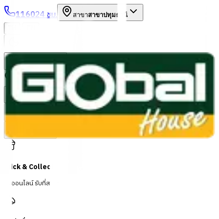
1160
24 ชม.
สาขา
สาขาปทุมธานี
/
TH
EN
หมวดหมู่สินค้า
ค้นหา
บัญชีของฉัน
ตะกร้าสินค้า
Previous slide
Next slide
Click & Collect
สั่งออนไลน์ รับที่สาขา