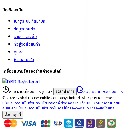
บัญชีของฉัน
เข้าสู่ระบบ / สมาชิก
ข้อมูลส่วนตัว
รายการสั่งซื้อ
ที่อยู่จัดส่งสินค้า
คูปอง
โกลบอลคลับ
เครื่องหมายรับรองร้านค้าออนไลน์
สาขา: เปิดให้บริการทุกวัน
-
ร้องเรียนเกี่ยวกับบริการ
เวลาทำการ
©
2026
Global House Public Company Limited. All Rights Reserved.
นโยบายความเป็นส่วนตัว
·
นโยบายคุกกี้
·
ข้อตกลงและเงื่อนไข
·
เงื่อนไขการเปลี่ยน –
คืนสินค้า
·
นโยบายความเป็นส่วนตัวในการใช้กล้องวงจรปิด
·
คำร้องขอใช้สิทธิ
·
ตั้งค่าคุกกี้