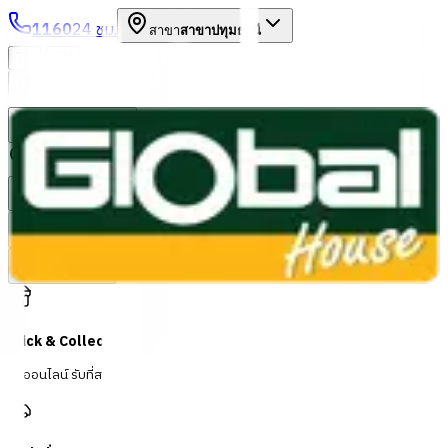
1160
24 ชม.
สาขา
สาขาปทุมธานี
/
TH
EN
หมวดหมู่สินค้า
ค้นหา
บัญชีของฉัน
ตะกร้าสินค้า
Previous slide
Next slide
Click & Collect
สั่งออนไลน์ รับที่สาขา