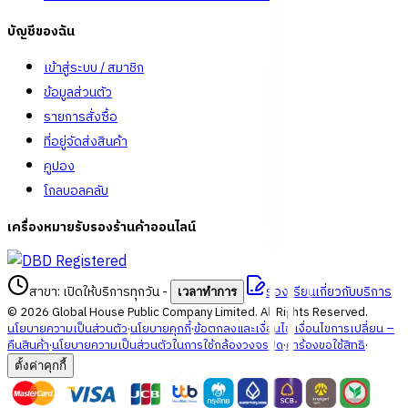
บัญชีของฉัน
เข้าสู่ระบบ / สมาชิก
ข้อมูลส่วนตัว
รายการสั่งซื้อ
ที่อยู่จัดส่งสินค้า
คูปอง
โกลบอลคลับ
เครื่องหมายรับรองร้านค้าออนไลน์
สาขา: เปิดให้บริการทุกวัน
-
ร้องเรียนเกี่ยวกับบริการ
เวลาทำการ
©
2026
Global House Public Company Limited. All Rights Reserved.
นโยบายความเป็นส่วนตัว
·
นโยบายคุกกี้
·
ข้อตกลงและเงื่อนไข
·
เงื่อนไขการเปลี่ยน –
คืนสินค้า
·
นโยบายความเป็นส่วนตัวในการใช้กล้องวงจรปิด
·
คำร้องขอใช้สิทธิ
·
ตั้งค่าคุกกี้