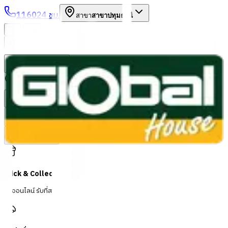
1160
24 ชม.
สาขา
สาขาปทุมธานี
/
TH
EN
หมวดหมู่สินค้า
ค้นหา
บัญชีของฉัน
ตะกร้าสินค้า
Previous slide
Next slide
Click & Collect
สั่งออนไลน์ รับที่สาขา