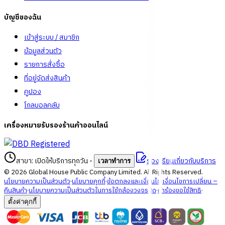
บัญชีของฉัน
เข้าสู่ระบบ / สมาชิก
ข้อมูลส่วนตัว
รายการสั่งซื้อ
ที่อยู่จัดส่งสินค้า
คูปอง
โกลบอลคลับ
เครื่องหมายรับรองร้านค้าออนไลน์
สาขา: เปิดให้บริการทุกวัน
-
ร้องเรียนเกี่ยวกับบริการ
เวลาทำการ
©
2026
Global House Public Company Limited. All Rights Reserved.
นโยบายความเป็นส่วนตัว
·
นโยบายคุกกี้
·
ข้อตกลงและเงื่อนไข
·
เงื่อนไขการเปลี่ยน –
คืนสินค้า
·
นโยบายความเป็นส่วนตัวในการใช้กล้องวงจรปิด
·
คำร้องขอใช้สิทธิ
·
ตั้งค่าคุกกี้