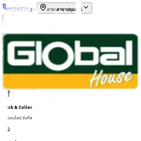
1160
24 ชม.
สาขา
สาขาปทุมธานี
/
TH
EN
หมวดหมู่สินค้า
ค้นหา
บัญชีของฉัน
ตะกร้าสินค้า
Previous slide
Next slide
Click & Collect
สั่งออนไลน์ รับที่สาขา