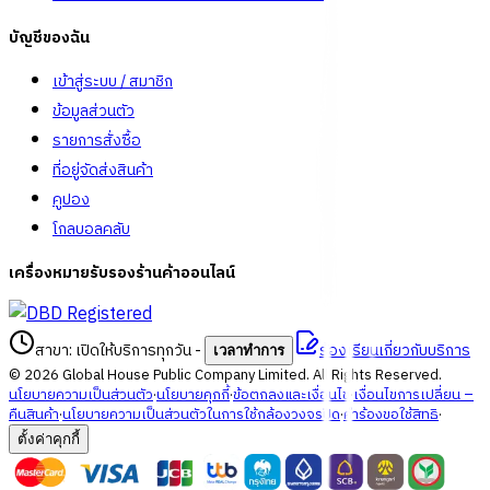
บัญชีของฉัน
เข้าสู่ระบบ / สมาชิก
ข้อมูลส่วนตัว
รายการสั่งซื้อ
ที่อยู่จัดส่งสินค้า
คูปอง
โกลบอลคลับ
เครื่องหมายรับรองร้านค้าออนไลน์
สาขา: เปิดให้บริการทุกวัน
-
ร้องเรียนเกี่ยวกับบริการ
เวลาทำการ
©
2026
Global House Public Company Limited. All Rights Reserved.
นโยบายความเป็นส่วนตัว
·
นโยบายคุกกี้
·
ข้อตกลงและเงื่อนไข
·
เงื่อนไขการเปลี่ยน –
คืนสินค้า
·
นโยบายความเป็นส่วนตัวในการใช้กล้องวงจรปิด
·
คำร้องขอใช้สิทธิ
·
ตั้งค่าคุกกี้