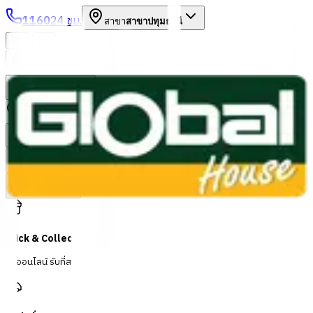
1160
24 ชม.
สาขา
สาขาปทุมธานี
/
TH
EN
หมวดหมู่สินค้า
ค้นหา
บัญชีของฉัน
ตะกร้าสินค้า
Previous slide
Next slide
Click & Collect
สั่งออนไลน์ รับที่สาขา