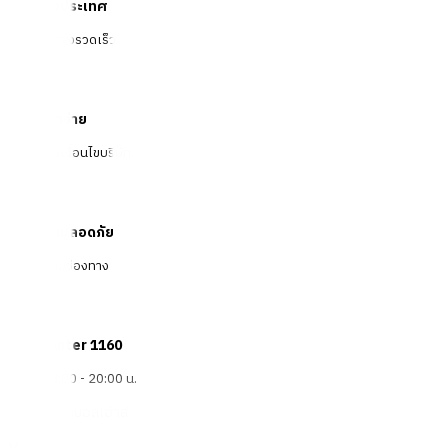
จัดส่งทั่วประเทศ
บริการจัดส่งรวดเร็ว
คืนสินค้าง่าย
คืนได้ตามเงื่อนไขบริษัท
ชำระเงินปลอดภัย
หลากหลายช่องทาง
Call Center 1160
ทุกวัน 08:00 - 20:00 น.
เกี่ยวกับโกลบอลเฮ้าส์