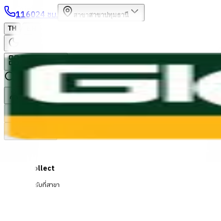
1160
24 ชม.
สาขา
สาขาปทุมธานี
/
TH
EN
หมวดหมู่สินค้า
ค้นหา
บัญชีของฉัน
ตะกร้าสินค้า
Previous slide
Next slide
Click & Collect
สั่งออนไลน์ รับที่สาขา