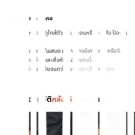
3. ปกป้องศีรษะและคอ
ใช้แขนหรือวัสดุใกล้ตัว เช่น หมอนหรือหนังสือ ป้องกัน
ศีรษะ
ใส่รองเท้าหุ้มส้นเสมอ เพราะอาจมีเศษแก้ว หรือวัสดุ
แหลมคมอื่นๆ และสิ่งหักพังทิ่มแทงได้
อยู่ในที่ปลอดภัยจนกว่าแรงสั่นสะเทือนจะหยุด
ข้อปฏิบัติ
หลังเกิด
แผ่นดินไหว