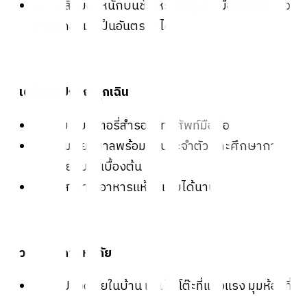
ไม่วางสิ่งของหนักบนชั้น หรือหิ้งสูงๆ เมื่อแผ่นดินไหว
อาจตกลงมาเป็นอันตรายได้
2. เตรียมอุปกรณ์ฉุกเฉิน
ไฟฉาย แบตเตอรี่สำรอง โทรศัพท์มือถือ
ชุดปฐมพยาบาลพร้อมยาประจำตัว และ
ศึกษาการ
ปฐมพยาบาลเบื้องต้น
น้ำดื่มสะอาด อาหารแห้งที่เก็บได้นาน
3. วางแผนการหนีภัย
หาจุดปลอดภัยในบ้าน เช่น ใต้โต๊ะที่แข็งแรง มุมห้องที่