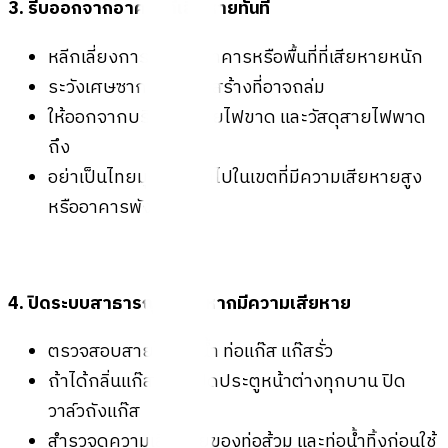
3. รีบออกจากอาคารที่เสียหายทันที
หลีกเลี่ยงการเข้าใกล้อาคารหรือพื้นที่ที่เสียหายหนัก
ระวังเศษซากและโครงสร้างที่อาจถล่ม
ให้ออกจากบริเวณที่สายไฟขาด และวัสดุสายไฟพาด
ถึง
อย่าเป็นไทยมุงหรือเข้าไปในเขตที่มีความเสียหายสูง
หรืออาคารพัง
4. ปิดระบบสาธารณูปโภค หากมีความเสียหาย
ตรวจสอบสายไฟ ท่อน้ำ ท่อแก๊ส
แก๊สรั่ว
ถ้าได้กลิ่น
แก๊สรั่ว
ให้เปิดประตูหน้าต่างทุกบาน
ปิด
วาล์วถังแก๊ส
สำรวจดูความเสียหายของท่อส้วม และท่อน้ำทิ้งก่อนใช้