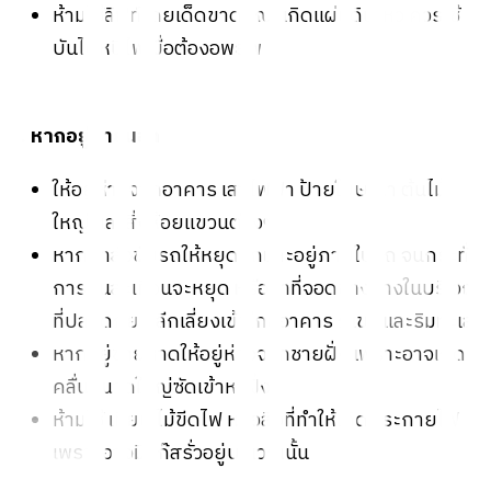
ห้ามใช้ลิฟท์โดยเด็ดขาดขณะเกิดแผ่นดินไหว ควรใช้
บันไดหนีไฟเมื่อต้องอพยพ
2. หากอยู่ภายนอก
ให้อยู่ห่างจากอาคาร เสาไฟฟ้า ป้ายโฆษณา ต้นไม้
ใหญ่ และสิ่งห้อยแขวนต่างๆ
หากกำลังขับรถให้หยุดรถและอยู่ภายในรถ จนกระทั่ง
การสั่นสะเทือนจะหยุด หรือหาที่จอดข้างทางในบริเวณ
ที่ปลอดภัย หลีกเลี่ยงเข้าใกล้อาคาร ภูเขา และริมทะเล
หากอยู่ชายหาดให้อยู่ห่างจากชายฝั่ง เพราะอาจเกิด
คลื่นขนาดใหญ่ซัดเข้าหาฝั่ง
ห้ามใช้ เทียน ไม้ขีดไฟ หรือสิ่งที่ทำให้เกิดประกายไฟ
เพราะอาจมีแก๊สรั่วอยู่บริเวณนั้น