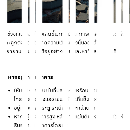
ในช่วงที่แผ่นดินไหวเกิดขึ้น การมีสติ การตัดสินใจที่รวดเร็ว
และถูกต้องจะช่วยลดความเสี่ยง ดังนั้นอย่าตื่นตกใจ
พยายามควบคุมสติอยู่อย่างสงบ และหาที่หลบภัยทันที
1. หากอยู่ภายในอาคาร
ให้มอบหรือหลบ ในที่ปลอดภัยหรือบริเวณที่มี
โครงสร้างแข็งแรง เช่น ใต้โต๊ะที่แข็งแรง
อยู่ห่างจากประตู ระเบียง และหน้าต่าง
หากอยู่ในอาคารสูง หลังจากแผ่นดินไหวหยุดแล้ว ให้
รีบออกจากอาคารโดยเร็ว