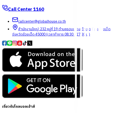
Call Center
1160
callcenter@globalhouse.co.th
สำนักงานใหญ่: 232 หมู่ที่ 19 ตำบลรอบเมือง อำเภอเมืองร้อยเอ็ด
จังหวัดร้อยเอ็ด 45000 (เวลาทำการ 08:30 - 17:30 น.)
เกี่ยวกับโกลบอลเฮ้าส์