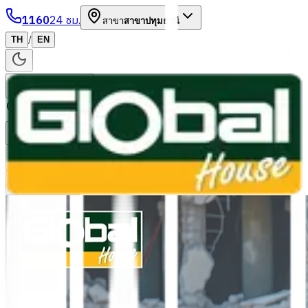
1160
24 ชม.
สาขา
สาขาปทุมธานี
/
TH
EN
หมวดหมู่สินค้า
ค้นหา
บัญชีของฉัน
ตะกร้าสินค้า
Previous slide
Next slide