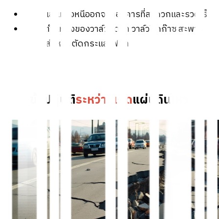
มั่นคง
ศึกษาเส้นทางหนีออกจากอาคารที่สะดวกและรวดเร็ว
ทราบตำแหน่งของวาล์วปิดน้ำ วาล์วปิดก๊าซ สะพาน
ไฟฟ้า สำหรับตัดกระแสไฟฟ้า
ข้อปฏิบัติ
ระหว่างเกิด
แผ่นดินไหว