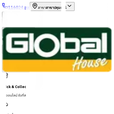
1160
24 ชม.
สาขา
สาขาปทุมธานี
/
TH
EN
หมวดหมู่สินค้า
ค้นหา
บัญชีของฉัน
ตะกร้าสินค้า
Previous slide
Next slide
Click & Collect
สั่งออนไลน์ รับที่สาขา