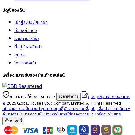
บัญชีของฉัน
เข้าสู่ระบบ / สมาชิก
ข้อมูลส่วนตัว
รายการสั่งซื้อ
ที่อยู่จัดส่งสินค้า
คูปอง
โกลบอลคลับ
เครื่องหมายรับรองร้านค้าออนไลน์
สาขา: เปิดให้บริการทุกวัน
-
ร้องเรียนเกี่ยวกับบริการ
เวลาทำการ
©
2026
Global House Public Company Limited. All Rights Reserved.
นโยบายความเป็นส่วนตัว
·
นโยบายคุกกี้
·
ข้อตกลงและเงื่อนไข
·
เงื่อนไขการเปลี่ยน –
คืนสินค้า
·
นโยบายความเป็นส่วนตัวในการใช้กล้องวงจรปิด
·
คำร้องขอใช้สิทธิ
·
ตั้งค่าคุกกี้