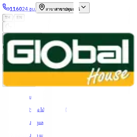
1160
24 ชม.
สาขา
สาขาปทุมธานี
/
TH
EN
หมวดหมู่สินค้า
ค้นหา
บัญชีของฉัน
ตะกร้าสินค้า
Previous slide
Next slide
หน้าแรก
/
ประตู หน้าต่าง ไม้ และอุปกรณ์
/
อุปกรณ์ประตูและหน้าต่าง
/
อุปกรณ์ประตู และรั้วเหล็ก