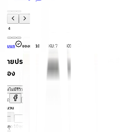
1
/
4
สามนก
ของแท้ 100%
SKU:
7781801293875
ลายประกอบเหล็กดัด - ศรแฉก C-005 สี
ทอง
ยังไม่มีรีวิว · เขียนรีวิวแรก
แชร์:
จำนวน
สูงสุด 10 ชุด/ออเดอร์