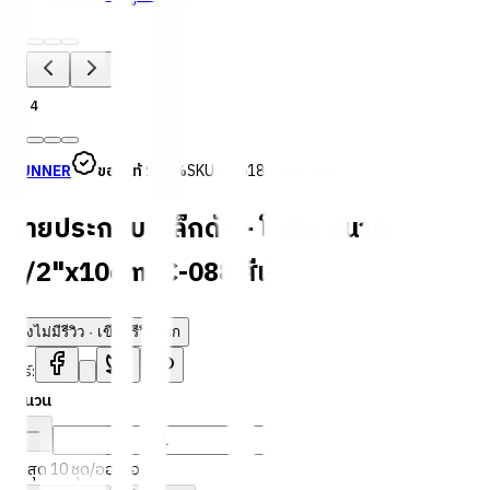
1
/
4
GUNNER
ของแท้ 100%
SKU:
8851801252100
ลายประกอบเหล็กดัด - โดนัท ขนาด
1/2"x10cm. C-088 สีเงิน
ยังไม่มีรีวิว · เขียนรีวิวแรก
แชร์:
จำนวน
สูงสุด 10 ชุด/ออเดอร์