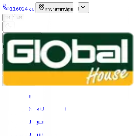
1160
24 ชม.
สาขา
สาขาปทุมธานี
/
TH
EN
หมวดหมู่สินค้า
ค้นหา
บัญชีของฉัน
ตะกร้าสินค้า
Previous slide
Next slide
หน้าแรก
/
ประตู หน้าต่าง ไม้ และอุปกรณ์
/
อุปกรณ์ประตูและหน้าต่าง
/
อุปกรณ์ประตู และรั้วเหล็ก