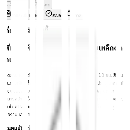
ใส่ตะกร้า
ซื้อเลย
รายละเอียดสินค้า
สเปค
รีวิว
0
เกี่ยวกับสินค้านี้
เพิ่มเสน่ห์ให้บ้านคุณด้วยลวดลายเหล็กดัด
โดนัท!
ลวดลายเหล็กดัดโดนัท ขนาด 1/2" เส้นผ่าศูนย์กลาง 10 ซม. สีเงิน
เป็นทางเลือกที่ยอดเยี่ยมสำหรับการตกแต่งหน้าต่าง ประตู และพื้นที่
ต่างๆ ของบ้านคุณ ด้วยดีไซน์ที่สวยงาม กระชับ และมีคุณภาพ
สามารถนำมาใช้ในงาน DIY ได้อย่างง่ายดาย หากคุณกำลังมองหาวิธี
ใหม่ในการเติมเต็มพื้นที่ของคุณ ลวดลายนี้จะช่วยให้บ้านคุณดู
สวยงามและมีสไตล์มากยิ่งขึ้น!
คุณสมบัติเด่น