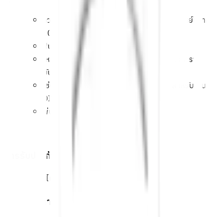
ลวดลายเหล็กดัด ลายโดนัทเหล็กแบน เส้นผ่าศูนย์กลาง
10 ซ.ม. ขนาด 1/2"
สินค้าเป็นเหล็กแบนดัดกลม ปลายเปิด
เหมาะสำหรับงานตกแต่งหน้าต่าง ประตู ระเบียง ราว
บันได รั้วบ้าน
ใช้ตกแต่งภายในและภายนอกอาคาร เหมาะสำหรับงาน
DIYทุกประเภท
พ่นสีทับได้
การรับประกัน
เงื่อนไขให้เป็นไปตามที่บริษัทฯ กำหนด
คำแนะนำการใช้งาน