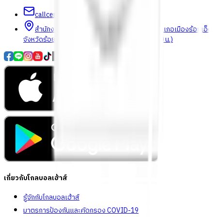
callcenter@globalhouse.co.th
สำนักงานใหญ่: 232 หมู่ที่ 19 ตำบลรอบเมือง อำเภอเมืองร้อยเอ็ด
จังหวัดร้อยเอ็ด 45000 (เวลาทำการ 08:30 - 17:30 น.)
เกี่ยวกับโกลบอลเฮ้าส์
รู้จักกับโกลบอลเฮ้าส์
มาตรการป้องกันและคัดกรอง COVID-19