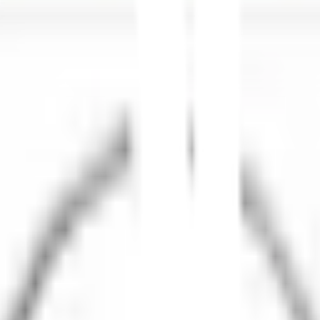
นัท!
็นทางเลือกที่ยอดเยี่ยมสำหรับการตกแต่งหน้าต่าง ประตู และพื้นที่ต่า
็มพื้นที่ของคุณ ลวดลายนี้จะช่วยให้บ้านคุณดูสวยงามและมีสไตล์มากยิ่งข
0 ซ.ม. ขนาด 1/2"
รั้วบ้าน
IYทุกประเภท