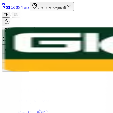
1160
24 ชม.
สาขา
สาขาปทุมธานี
/
TH
EN
หมวดหมู่สินค้า
ค้นหา
บัญชีของฉัน
ตะกร้าสินค้า
Previous slide
Next slide
หน้าแรก
/
ประตู หน้าต่าง ไม้ และอุปกรณ์
/
อุปกรณ์ประตูและหน้าต่าง
/
อุปกรณ์ประตู และรั้วเหล็ก