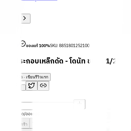
1
/
4
GUNNER
ของแท้ 100%
SKU:
8851801252100
ลายประกอบเหล็กดัด - โดนัท ขนาด 1/2"x10
ยังไม่มีรีวิว · เขียนรีวิวแรก
แชร์:
จำนวน
สูงสุด 10 ชุด/ออเดอร์
ใส่ตะกร้า
ซื้อเลย