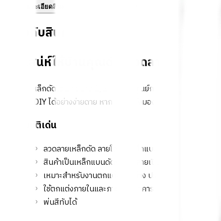
รายละเอียดสินค้า
สเปค
รีวิว
0
เกี่ยวกับสินค้านี้
เพิ่มเสน่ห์ให้บ้านคุณด้วยลวดลายเหล็กดัดโด
ลวดลายเหล็กดัดโดนัท ขนาด 1/2" เส้นผ่าศูนย์กลาง 10 ซม. สีเงิน เป
ใช้ในงาน DIY ได้อย่างง่ายดาย หากคุณกำลังมองหาวิธีใหม่ในการเติมเต
คุณสมบัติเด่น
ลวดลายเหล็กดัด ลายโดนัทเหล็กแบน เส้นผ่าศูนย์กลาง 1
สินค้าเป็นเหล็กแบนดัดกลม ปลายเปิด
เหมาะสำหรับงานตกแต่งหน้าต่าง ประตู ระเบียง ราวบันได 
ใช้ตกแต่งภายในและภายนอกอาคาร เหมาะสำหรับงาน D
พ่นสีทับได้