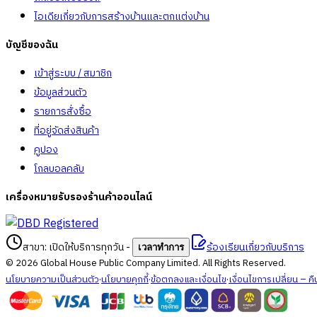
ไอเดียเกี่ยวกับการสร้างบ้านและตกแต่งบ้าน
บัญชีของฉัน
เข้าสู่ระบบ / สมาชิก
ข้อมูลส่วนตัว
รายการสั่งซื้อ
ที่อยู่จัดส่งสินค้า
คูปอง
โกลบอลคลับ
เครื่องหมายรับรองร้านค้าออนไลน์
สาขา: เปิดให้บริการทุกวัน
-
ร้องเรียนเกี่ยวกับบริการ
เวลาทำการ
©
2026
Global House Public Company Limited. All Rights Reserved.
นโยบายความเป็นส่วนตัว
·
นโยบายคุกกี้
·
ข้อตกลงและเงื่อนไข
·
เงื่อนไขการเปลี่ยน – คื