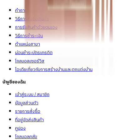
คำถามที่พบบ่อย
วิธีการสั่งซื้อสินค้า
การรับสินค้าด้วยตนเอง
วิธีการชำระเงิน
ตำแหน่งสาขา
ผ่อนชำระบัตรเครดิต
โกลบอลเซอร์วิส
ไอเดียเกี่ยวกับการสร้างบ้านและตกแต่งบ้าน
บัญชีของฉัน
เข้าสู่ระบบ / สมาชิก
ข้อมูลส่วนตัว
รายการสั่งซื้อ
ที่อยู่จัดส่งสินค้า
คูปอง
โกลบอลคลับ