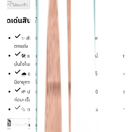
ใส่ตะกร้า
ซื้อเลย
จุดเด่นสินค้า
✨ สัมผัสความสวยงามเรียบง่าย ที่เข้ากับทุกสไตล์การ
ตกแต่ง
🛠️ แรงและทนทาน ด้วยระบบเดือยเต็มที่มั่นคง ช่วยให้คุณ
มั่นใจในทุกการใช้งาน
🌧️ อบไม้เพื่อลดปัญหาการหด บวม หรือโก่งงอ ทำให้ประตู
มีอายุการใช้งานยาวนาน
🌱 ปลอดภัยต่อสุขภาพ ด้วยการใช้กาว E0 ปราศจากสาร
ก่อมะเร็ง
🔩 ตอกตะปูเพื่อเพิ่มความแข็งแรง ให้คุณมั่นใจในคุณภาพ
รายละเอียดสินค้า
สเปค
รีวิว
0