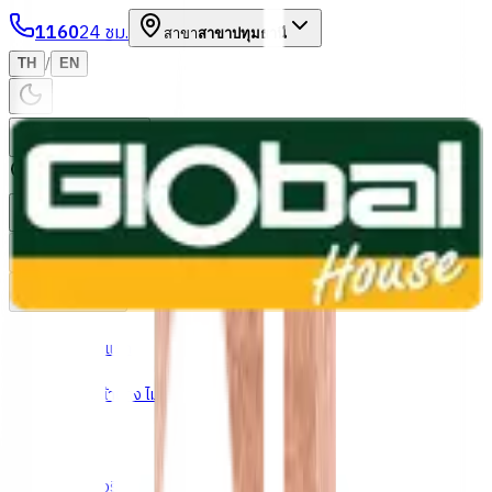
1160
24 ชม.
สาขา
สาขาปทุมธานี
/
TH
EN
หมวดหมู่สินค้า
ค้นหา
บัญชีของฉัน
ตะกร้าสินค้า
Previous slide
Next slide
หน้าแรก
/
ประตู หน้าต่าง ไม้ และอุปกรณ์
/
ประตู
/
ประตูไม้จริง