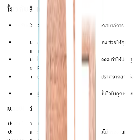
เกี่ยวกับสินค้านี้
✨
สัมผัสความสวยงามเรียบง่าย
ที่เข้ากับทุกสไตล์การ
ตกแต่ง
🛠️
แรงและทนทาน
ด้วยระบบเดือยเต็มที่มั่นคง ช่วยให้คุณ
มั่นใจในทุกการใช้งาน
🌧️
อบไม้เพื่อลดปัญหาการหด บวม หรือโก่งงอ
ทำให้ประตู
มีอายุการใช้งานยาวนาน
🌱
ปลอดภัยต่อสุขภาพ
ด้วยการใช้กาว E0 ปราศจากสารก่อ
มะเร็ง
🔩
ตอกตะปูเพื่อเพิ่มความแข็งแรง
ให้คุณมั่นใจในคุณภาพ
คุณสมบัติเด่น
1. ประตูเน้นความเรียบง่าย
2. ประกอบเข้าเดือยด้วยระบบเดือยเต็มซึ่งเป็นวิธีต่อไม้เพื่องานที่