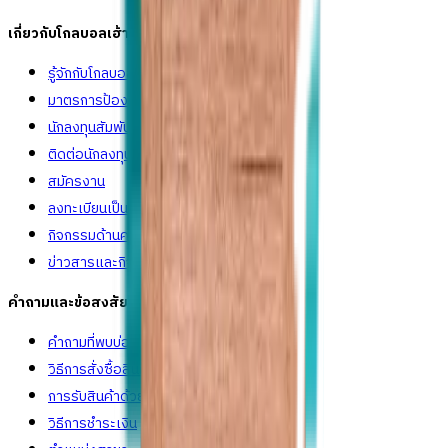
เกี่ยวกับโกลบอลเฮ้าส์
รู้จักกับโกลบอลเฮ้าส์
มาตรการป้องกันและคัดกรอง COVID-19
นักลงทุนสัมพันธ์
ติดต่อนักลงทุนสัมพันธ์
สมัครงาน
ลงทะเบียนเป็นผู้ค้า
กิจกรรมด้านความยั่งยืน
ข่าวสารและกิจกรรม
คำถามและข้อสงสัย
คำถามที่พบบ่อย
วิธีการสั่งซื้อสินค้า
การรับสินค้าด้วยตนเอง
วิธีการชำระเงิน