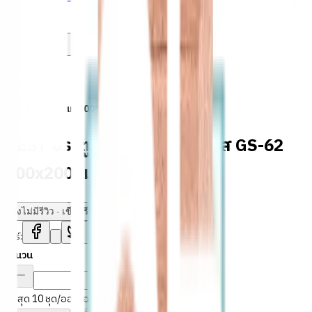
1
/
2
BEST
ของแท้ 100%
SKU:
8858798127216
BEST ประตูไม้สยาแดงกระจกใส GS-62
100x200ซม. ทำสี
ยังไม่มีรีวิว · เขียนรีวิวแรก
แชร์:
จำนวน
สูงสุด 10 ชุด/ออเดอร์