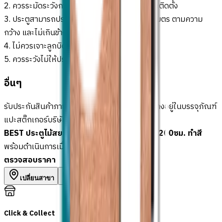
2. ควรระมัดระวังการกระแทกขณะขนส่งหรือขณะติดตั้ง
3. ประตูสามารถปรับ-ไส ได้ไม่เกินข้างละ 5 มิลลิเมตร ตามความ
กว้าง และไม่เกินข้างละ 5 มิลลิเมตร ตามความสูง
4. ไม่ควรเจาะลูกบิดโดนเดือยประตู (เอ็นประตู)
5. ควรระวังไม่ให้ประตูโดนน้ำโดยตรงบ่อยครั้ง
อื่นๆ
รับประกันสินค้าภายใน 30 วัน ในกรณีที่สินค้ายังคงอยู่ในบรรจุภัณฑ์
แปะสติ๊กเกอร์บริษัทฯ และยังไม่มีการปรับแต่ง
BEST ประตูไม้สยาแดงกระจกใส GS-62 100x200ซม. ทำสี
พร้อมดำเนินการเมื่อเลือกสาขาและจำนวนสินค้า
ตรวจสอบราคา
เปลี่ยนสาขา
ตรวจสอบราคา
Click & Collect