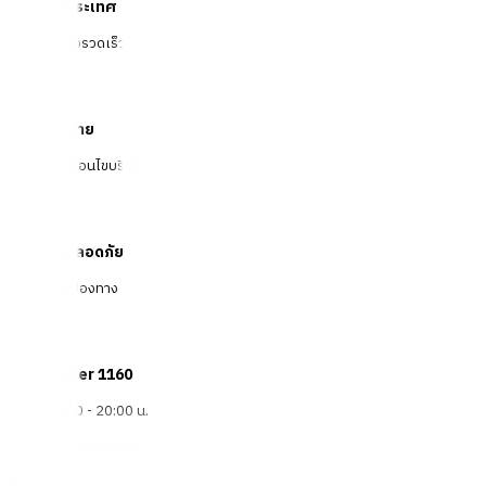
จัดส่งทั่วประเทศ
บริการจัดส่งรวดเร็ว
คืนสินค้าง่าย
คืนได้ตามเงื่อนไขบริษัท
ชำระเงินปลอดภัย
หลากหลายช่องทาง
Call Center 1160
ทุกวัน 08:00 - 20:00 น.
เกี่ยวกับโกลบอลเฮ้าส์