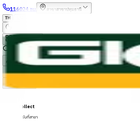
1160
24 ชม.
สาขา
สาขาปทุมธานี
/
TH
EN
หมวดหมู่สินค้า
ค้นหา
บัญชีของฉัน
ตะกร้าสินค้า
Previous slide
Next slide
Click & Collect
สั่งออนไลน์ รับที่สาขา