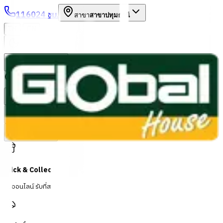
1160
24 ชม.
สาขา
สาขาปทุมธานี
/
TH
EN
หมวดหมู่สินค้า
ค้นหา
บัญชีของฉัน
ตะกร้าสินค้า
Previous slide
Next slide
Click & Collect
สั่งออนไลน์ รับที่สาขา