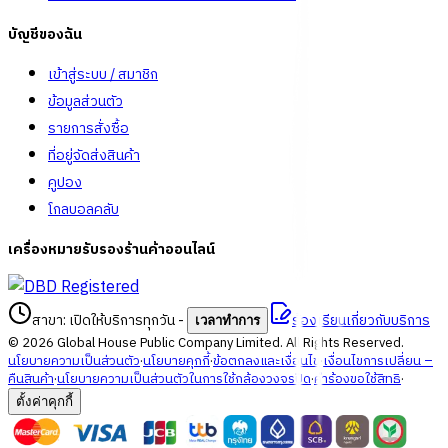
บัญชีของฉัน
เข้าสู่ระบบ / สมาชิก
ข้อมูลส่วนตัว
รายการสั่งซื้อ
ที่อยู่จัดส่งสินค้า
คูปอง
โกลบอลคลับ
เครื่องหมายรับรองร้านค้าออนไลน์
สาขา: เปิดให้บริการทุกวัน
-
ร้องเรียนเกี่ยวกับบริการ
เวลาทำการ
©
2026
Global House Public Company Limited. All Rights Reserved.
นโยบายความเป็นส่วนตัว
·
นโยบายคุกกี้
·
ข้อตกลงและเงื่อนไข
·
เงื่อนไขการเปลี่ยน –
คืนสินค้า
·
นโยบายความเป็นส่วนตัวในการใช้กล้องวงจรปิด
·
คำร้องขอใช้สิทธิ
·
ตั้งค่าคุกกี้