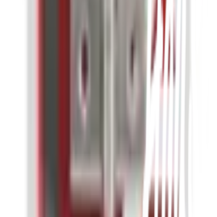
เกี่ยวกับโกลบอลเฮ้าส์
รู้จักกับโกลบอลเฮ้าส์
มาตรการป้องกันและคัดกรอง COVID-19
นักลงทุนสัมพันธ์
ติดต่อนักลงทุนสัมพันธ์
สมัครงาน
ลงทะเบียนเป็นผู้ค้า
กิจกรรมด้านความยั่งยืน
ข่าวสารและกิจกรรม
คำถามและข้อสงสัย
คำถามที่พบบ่อย
วิธีการสั่งซื้อสินค้า
การรับสินค้าด้วยตนเอง