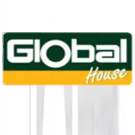
1160
24 ชม.
สาขา
สาขาปทุมธานี
/
TH
EN
หมวดหมู่สินค้า
ค้นหา
บัญชีของฉัน
ตะกร้าสินค้า
Previous slide
Next slide
หน้าแรก
/
ประตู หน้าต่าง ไม้ และอุปกรณ์
/
อุปกรณ์ประตูและหน้าต่าง
/
บานพับ