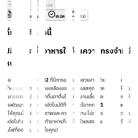
ใส่ตะกร้า
ซื้อเลย
รายละเอียดสินค้า
สเปค
รีวิว
0
เกี่ยวกับสินค้านี้
เปลี่ยนทุกมื้ออาหารให้เป็นความทรงจำที่ยิ่ง
ใหญ่!
ด้วย
หัวพ่นไฟ GT-202
ที่มีการออกแบบสวยงามด้วยสีดำ-ส้ม
สร้างสรรค์จากวัสดุทองเหลืองและสแตนเลสคุณภาพสูง ทำให้คุณ
สามารถสร้างเสียงที่น่าตื่นตาตื่นใจในทุกงานเลี้ยงและมื้ออาหาร ได้รับ
การพัฒนาระบบจุดติดอัตโนมัติที่ใช้งานได้มากกว่า
10,000 ครั้ง
ทำให้คุณมั่นใจในคุณภาพและความทนทาน ไม่ต้องรอให้ไฟติดนานๆ
อีกต่อไป! สนุกกับการทำอาหารที่เต็มไปด้วยรสชาติและสไตล์ ด้วยหัว
พ่นไฟที่ออกแบบมาเพื่อคุณ!