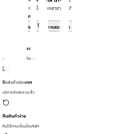
LUCKY FRAME หัวพ่นไฟ GT-202 สีดำ-ส้ม
พร้อมดำเนินการเมื่อเลือกสาขาและจำนวนสินค้า
ตรวจสอบราคา
เปลี่ยนสาขา
ตรวจสอบราคา
Click & Collect
สั่งออนไลน์ รับที่สาขา
จัดส่งทั่วประเทศ
บริการจัดส่งรวดเร็ว
คืนสินค้าง่าย
คืนได้ตามเงื่อนไขบริษัท