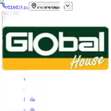
1160
24 ชม.
สาขา
สาขาปทุมธานี
/
TH
EN
หมวดหมู่สินค้า
ค้นหา
บัญชีของฉัน
ตะกร้าสินค้า
Previous slide
Next slide
หน้าแรก
/
ห้องครัว
/
เครื่องใช้แก๊สในครัว
/
อุปกรณ์เตาแก๊ส / โต๊ะวางเตา