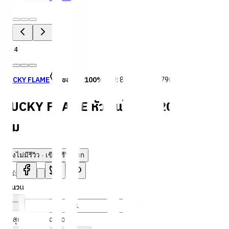
1
/
4
LUCKY FLAME
ของแท้ 100%
SKU:
8858327003790
LUCKY FRAME หัวพ่นไฟ GT-202 สีดำ-
ส้ม
ยังไม่มีรีวิว · เขียนรีวิวแรก
แชร์:
จำนวน
สูงสุด 10 ชุด/ออเดอร์