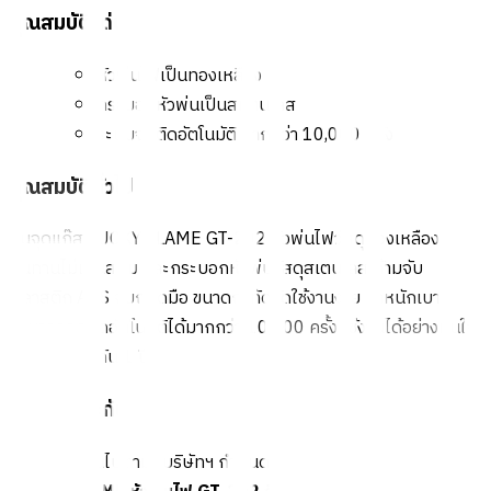
คุณสมบัติเด่น
หัวพ่นไฟเป็นทองเหลือง
กระบอกหัวพ่นเป็นสแตนเลส
ระบบจุดติดอัตโนมัติ มากกว่า 10,000 ครั้ง
คุณสมบัติทั่วไป
ปืนจุดแก๊ส LUCKY FLAME GT-202 หัวพ่นไฟวัสดุทองเหลือง
ทนทานไม่เป็นสนิม และกระบอกหัวพ่นวัสดุสเตนเลส ด้ามจับ
พลาสติก ABS จับถนัดมือ ขนาดกะทัดรัดใช้งานง่าย น้ำหนักเบา
สามารถจุดติดอัตโนมัติได้มากกว่า 10,000 ครั้ง ใช้งานได้อย่างมั่นใจ
สินค้ารับประกัน 1 ปี
การรับประกัน
เงื่อนไขให้เป็นไปตามที่บริษัทฯ กำหนด