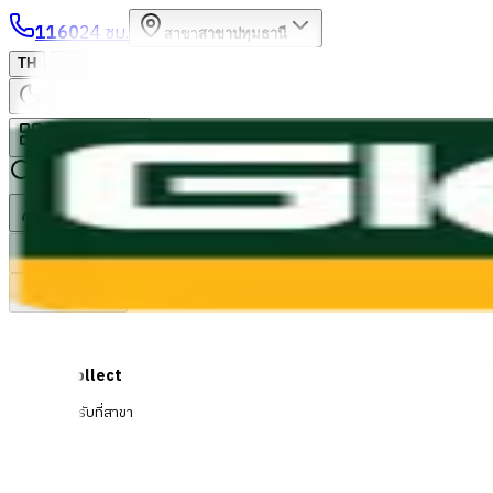
1160
24 ชม.
สาขา
สาขาปทุมธานี
/
TH
EN
หมวดหมู่สินค้า
ค้นหา
บัญชีของฉัน
ตะกร้าสินค้า
Previous slide
Next slide
Click & Collect
สั่งออนไลน์ รับที่สาขา