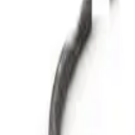
เหล็กเส้นกลม-ตรง 6 มม. SR24 มอก. ยาว 10 เมตร
Preorder
ราคาต่างกันตามพื้นที่
43-48
/
เส้น
.-
ZUBB
เหล็กเส้นกลม-ตรง 9มม.SR24 TATA.ยาว 10เมตร
Preorder
ราคาต่างกันตามพื้นที่
99-112
/
เส้น
.-
TATA TISCON