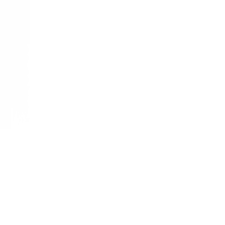
เหล็กเส้นกลม