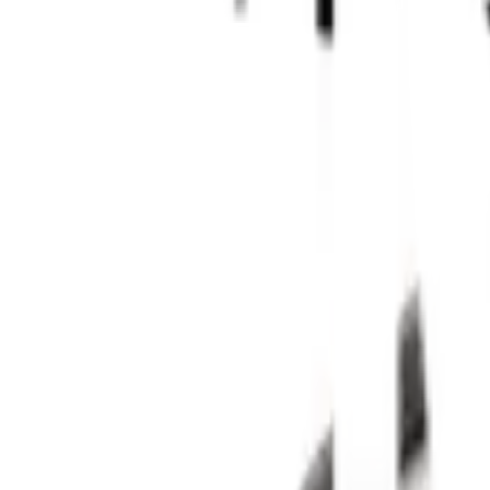
ราคาต่างกันตามพื้นที่
93-101
/
เส้น
.-
ZUBB
TATA เหล็กเส้นกลม-พับ 9 มม. SR24 มอก. ยาว 10 เมตร
ราคาต่างกันตามพื้นที่
102-112
/
เส้น
.-
TATA
TATA เหล็กเส้นกลม-พับ 6 มม. SR24 มอก. ยาว 10 เมตร
ราคาต่างกันตามพื้นที่
46-49
/
เส้น
.-
TATA