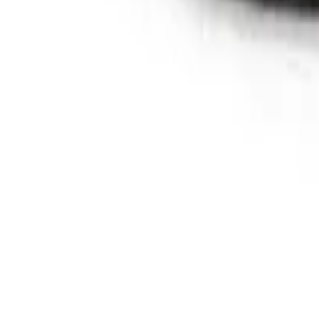
Click & Collect
สั่งออนไลน์ รับที่สาขา
จัดส่งทั่วประเทศ
บริการจัดส่งรวดเร็ว
คืนสินค้าง่าย
คืนได้ตามเงื่อนไขบริษัท
ชำระเงินปลอดภัย
หลากหลายช่องทาง