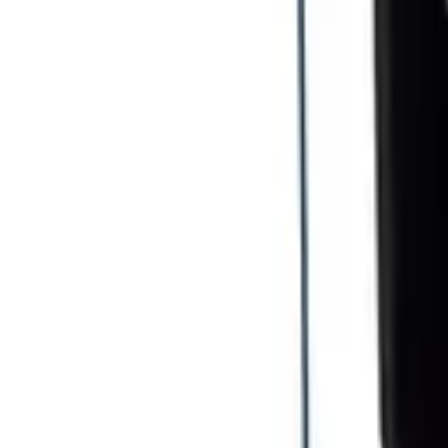
เหล็กแป๊บสีเหลี่ยม 1x1 นิ้ว 1.8 มม.เขียว
ราคาต่างกันตามพื้นที่
195-222
/
เส้น
.-
เหล็กแป๊บสีเหลี่ยม 2x2 นิ้ว 1.2 มม. ชมพู
ราคาต่างกันตามพื้นที่
288-320
/
เส้น
.-
เหล็กแป๊บสีเหลี่ยม 4x4 นิ้ว 2.3 มม. (มอก./JIS.)
ราคาต่างกันตามพื้นที่