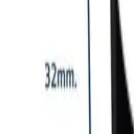
เหล็กแป๊บสีเหลี่ยม 2x2 นิ้ว 1.8 มม. เขียว
ราคาต่างกันตามพื้นที่
396-450
/
เส้น
.-
เหล็กแป๊บสีเหลี่ยม 1 1/2 x 1 1/2 นิ้วx 1.8 มม. เขียว
ราคาต่างกันตามพื้นที่
292-330
/
เส้น
.-
เหล็กแป๊บสีเหลี่ยม 1 1/2 x 1 1/2 นิ้ว 1.2 มม. ชมพู
ราคาต่างกันตามพื้นที่
213-237
/
เส้น
.-