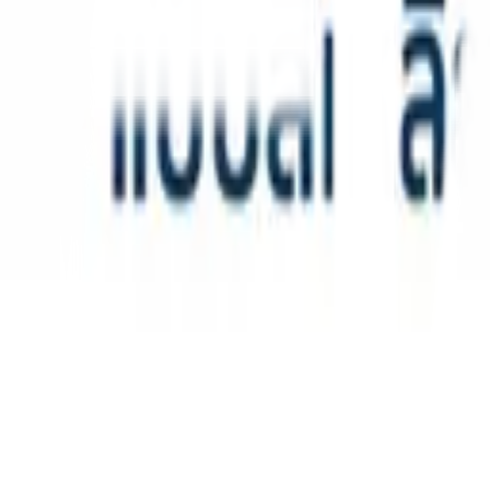
เหล็กแป๊บสี่เหลี่ยมดำ
พบ
21
รายการ
ตัวกรอง
เรียงตาม
ตัวกรองสินค้า
ช่วงราคา
฿110 - ฿500
฿500 - ฿900
฿900 - ฿1,300
฿1,300 - ฿1,675
รูปแบบเหล็ก
แป๊บสี่เหลี่ยม
(
21
)
การเคลือบผิว
ดำ
(
21
)