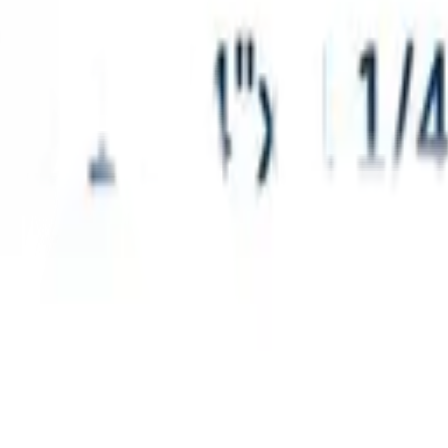
เหล็กแป๊บสี่เหลี่ยมดำ