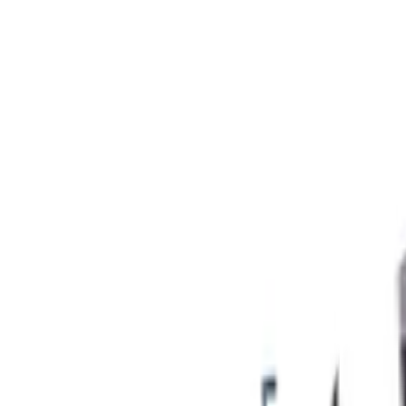
เหล็กแป๊บสีเหลี่ยม 1x1 นิ้ว x1.5 มม.
ราคาต่างกันตามพื้นที่
159-177
/
เส้น
.-
เหล็กแป๊บสีเหลี่ยม 1x1 นิ้ว 1.2 มม. เหลือง
ราคาต่างกันตามพื้นที่
144-159
/
เส้น
.-
เหล็กแป๊บสีเหลี่ยม 1 1/2 x 1 1/2 นิ้ว 1.5 มม.
ราคาต่างกันตามพื้นที่
247-273
/
เส้น
.-