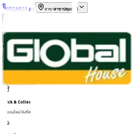
1160
24 ชม.
สาขา
สาขาปทุมธานี
/
TH
EN
หมวดหมู่สินค้า
ค้นหา
บัญชีของฉัน
ตะกร้าสินค้า
Previous slide
Next slide
Click & Collect
สั่งออนไลน์ รับที่สาขา