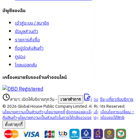
บัญชีของฉัน
เข้าสู่ระบบ / สมาชิก
ข้อมูลส่วนตัว
รายการสั่งซื้อ
ที่อยู่จัดส่งสินค้า
คูปอง
โกลบอลคลับ
เครื่องหมายรับรองร้านค้าออนไลน์
สาขา: เปิดให้บริการทุกวัน
-
ร้องเรียนเกี่ยวกับบริการ
เวลาทำการ
©
2026
Global House Public Company Limited. All Rights Reserved.
นโยบายความเป็นส่วนตัว
·
นโยบายคุกกี้
·
ข้อตกลงและเงื่อนไข
·
เงื่อนไขการเปลี่ยน –
คืนสินค้า
·
นโยบายความเป็นส่วนตัวในการใช้กล้องวงจรปิด
·
คำร้องขอใช้สิทธิ
·
ตั้งค่าคุกกี้