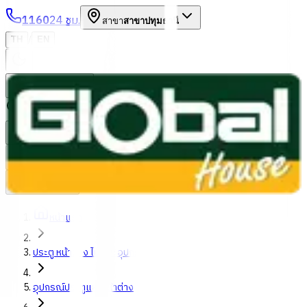
1160
24 ชม.
สาขา
สาขาปทุมธานี
/
TH
EN
หมวดหมู่สินค้า
ค้นหา
บัญชีของฉัน
ตะกร้าสินค้า
Previous slide
Next slide
หน้าแรก
ประตู หน้าต่าง ไม้ และอุปกรณ์
อุปกรณ์ประตูและหน้าต่าง