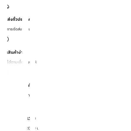
จัดส่งทั่วประเทศ
บริการจัดส่งรวดเร็ว
คืนสินค้าง่าย
คืนได้ตามเงื่อนไขบริษัท
ชำระเงินปลอดภัย
หลากหลายช่องทาง
Call Center 1160
ทุกวัน 08:00 - 20:00 น.