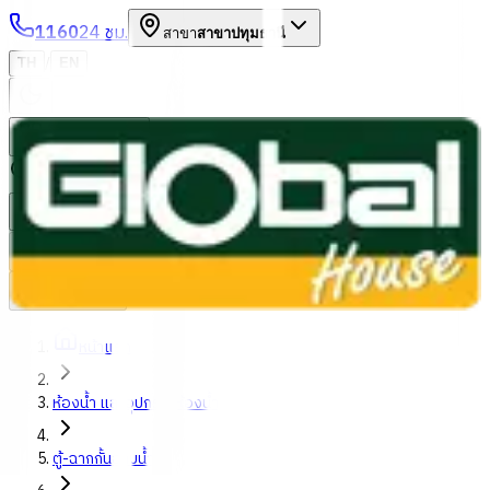
1160
24 ชม.
สาขา
สาขาปทุมธานี
/
TH
EN
หมวดหมู่สินค้า
ค้นหา
บัญชีของฉัน
ตะกร้าสินค้า
Previous slide
Next slide
หน้าแรก
ห้องน้ำ และอุปกรณ์ห้องน้ำ
ตู้-ฉากกั้นอาบน้ำ