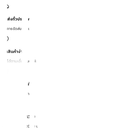
จัดส่งทั่วประเทศ
บริการจัดส่งรวดเร็ว
คืนสินค้าง่าย
คืนได้ตามเงื่อนไขบริษัท
ชำระเงินปลอดภัย
หลากหลายช่องทาง
Call Center 1160
ทุกวัน 08:00 - 20:00 น.