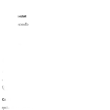
จัดส่งทั่วประเทศ
บริการจัดส่งรวดเร็ว
คืนสินค้าง่าย
คืนได้ตามเงื่อนไขบริษัท
ชำระเงินปลอดภัย
หลากหลายช่องทาง
Call Center 1160
ทุกวัน 08:00 - 20:00 น.