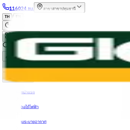
1160
24 ชม.
สาขา
สาขาปทุมธานี
/
TH
EN
หมวดหมู่สินค้า
ค้นหา
บัญชีของฉัน
ตะกร้าสินค้า
Previous slide
Next slide
หน้าแรก
เครื่องใช้ไฟฟ้า
พัดลมระบายอากาศ