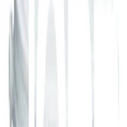
ความเงา
เงา
(
5
)
ด้าน
(
4
)
กึ่งเงา
(
2
)
สี
ครีม
(
2
)
ลายไม้
(
2
)
เทา
(
1
)
แดง
(
1
)
วัสดุ
ไฟเบอร์ซีเมนต์
(
1
)
ป้ายกำกับ / โปรโมชัน
ผ่อน 0 % มีขั้นต่ำ
(
14
)
ttb global house ลด 3%
(
9
)
Preorder
(
3
)
ทีโอเอ ไฟเบอร์สเตน อัลติเมท ชนิดเงา ผนังโปร่งแสง 1กล
#WG004 สีไม้สัก