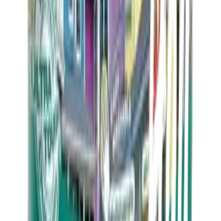
หลากหลายช่องทาง
Call Center 1160
ทุกวัน 08:00 - 20:00 น.
เกี่ยวกับโกลบอลเฮ้าส์
Call Center
1160
callcenter@globalhouse.co.th
สำนักงานใหญ่: 232 หมู่ที่ 19 ตำบลรอบเมือง อำเภอเมืองร้อยเอ็ด
จังหวัดร้อยเอ็ด 45000 (เวลาทำการ 08:30 - 17:30 น.)