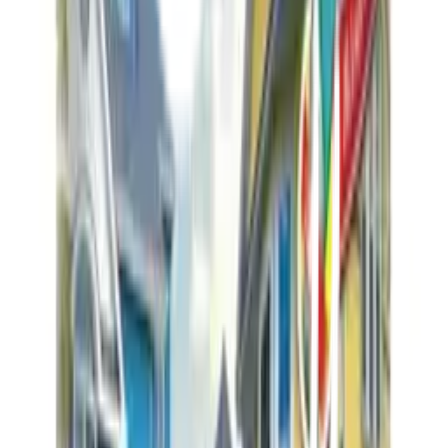
1,240
.-
BEGER
Beger สีทาพื้นไม้เบอร์ซีเมนต์ ชนิดเหลือบเงา M-7105
1กล. สีไม้มะฮอกกานี
Preorder
1,240
/
กล.
.-
BEGER
Beger สีน้ำอะคริลิกทึบแสง ไฟเบอร์ซีเมนต์ กึ่งเงา S-
6803 1กล. Buff Brown
Preorder
850
.-