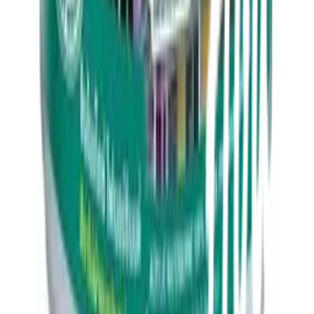
เกี่ยวกับโกลบอลเฮ้าส์
รู้จักกับโกลบอลเฮ้าส์
มาตรการป้องกันและคัดกรอง COVID-19
นักลงทุนสัมพันธ์
ติดต่อนักลงทุนสัมพันธ์
สมัครงาน
ลงทะเบียนเป็นผู้ค้า
กิจกรรมด้านความยั่งยืน
ข่าวสารและกิจกรรม
คำถามและข้อสงสัย