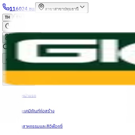
1160
24 ชม.
สาขา
สาขาปทุมธานี
/
TH
EN
หมวดหมู่สินค้า
ค้นหา
บัญชีของฉัน
ตะกร้าสินค้า
Previous slide
Next slide
หน้าแรก
สีและเคมีภัณฑ์ก่อสร้าง
สีอุตสาหกรรมและสีอีพ๊อกซี่