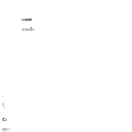
จัดส่งทั่วประเทศ
บริการจัดส่งรวดเร็ว
คืนสินค้าง่าย
คืนได้ตามเงื่อนไขบริษัท
ชำระเงินปลอดภัย
หลากหลายช่องทาง
Call Center 1160
ทุกวัน 08:00 - 20:00 น.