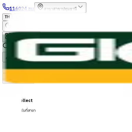
1160
24 ชม.
สาขา
สาขาปทุมธานี
/
TH
EN
หมวดหมู่สินค้า
ค้นหา
บัญชีของฉัน
ตะกร้าสินค้า
Previous slide
Next slide
Click & Collect
สั่งออนไลน์ รับที่สาขา