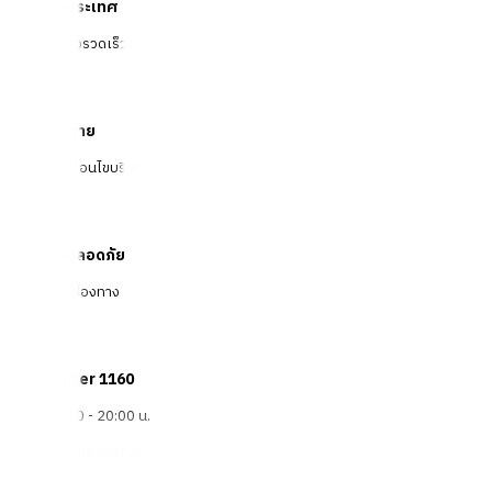
จัดส่งทั่วประเทศ
บริการจัดส่งรวดเร็ว
คืนสินค้าง่าย
คืนได้ตามเงื่อนไขบริษัท
ชำระเงินปลอดภัย
หลากหลายช่องทาง
Call Center 1160
ทุกวัน 08:00 - 20:00 น.
เกี่ยวกับโกลบอลเฮ้าส์