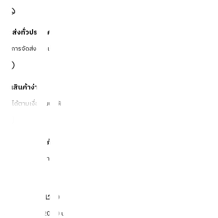
จัดส่งทั่วประเทศ
บริการจัดส่งรวดเร็ว
คืนสินค้าง่าย
คืนได้ตามเงื่อนไขบริษัท
ชำระเงินปลอดภัย
หลากหลายช่องทาง
Call Center 1160
ทุกวัน 08:00 - 20:00 น.