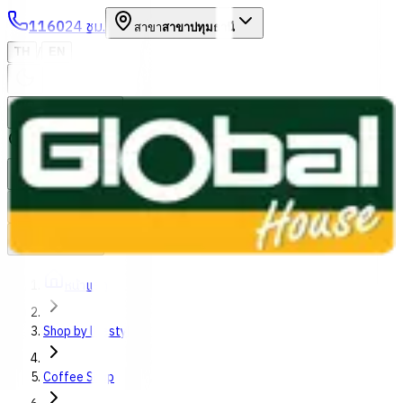
1160
24 ชม.
สาขา
สาขาปทุมธานี
/
TH
EN
หมวดหมู่สินค้า
ค้นหา
บัญชีของฉัน
ตะกร้าสินค้า
Previous slide
Next slide
หน้าแรก
Shop by lifestyles
Coffee Shop