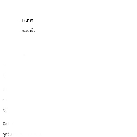
จัดส่งทั่วประเทศ
บริการจัดส่งรวดเร็ว
คืนสินค้าง่าย
คืนได้ตามเงื่อนไขบริษัท
ชำระเงินปลอดภัย
หลากหลายช่องทาง
Call Center 1160
ทุกวัน 08:00 - 20:00 น.