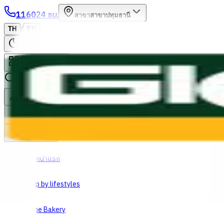
1160
24 ชม.
สาขา
สาขาปทุมธานี
/
TH
EN
หมวดหมู่สินค้า
ค้นหา
บัญชีของฉัน
ตะกร้าสินค้า
Previous slide
Next slide
หน้าแรก
Shop by lifestyles
Home Bakery