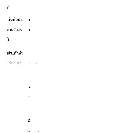
จัดส่งทั่วประเทศ
บริการจัดส่งรวดเร็ว
คืนสินค้าง่าย
คืนได้ตามเงื่อนไขบริษัท
ชำระเงินปลอดภัย
หลากหลายช่องทาง
Call Center 1160
ทุกวัน 08:00 - 20:00 น.