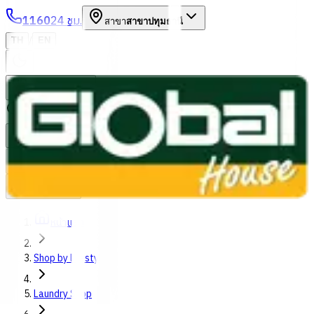
1160
24 ชม.
สาขา
สาขาปทุมธานี
/
TH
EN
หมวดหมู่สินค้า
ค้นหา
บัญชีของฉัน
ตะกร้าสินค้า
Previous slide
Next slide
หน้าแรก
Shop by lifestyles
Laundry Shop