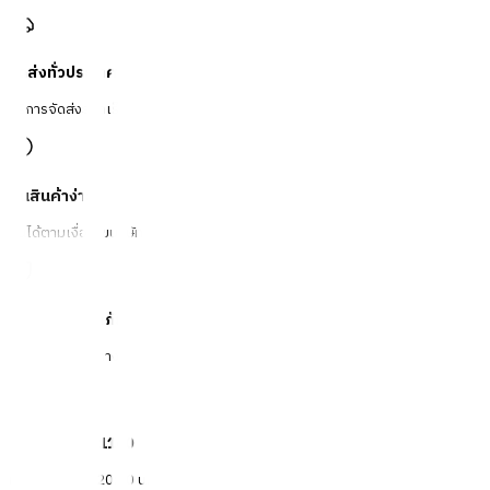
จัดส่งทั่วประเทศ
บริการจัดส่งรวดเร็ว
คืนสินค้าง่าย
คืนได้ตามเงื่อนไขบริษัท
ชำระเงินปลอดภัย
หลากหลายช่องทาง
Call Center 1160
ทุกวัน 08:00 - 20:00 น.