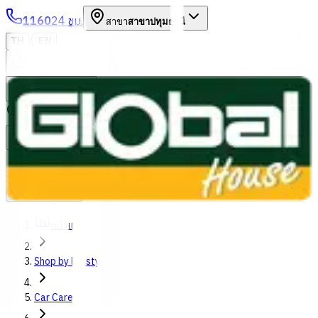
1160
24 ชม.
สาขา
สาขาปทุมธานี
/
TH
EN
หมวดหมู่สินค้า
ค้นหา
บัญชีของฉัน
ตะกร้าสินค้า
Previous slide
Next slide
หน้าแรก
Shop by lifestyles
Car Care