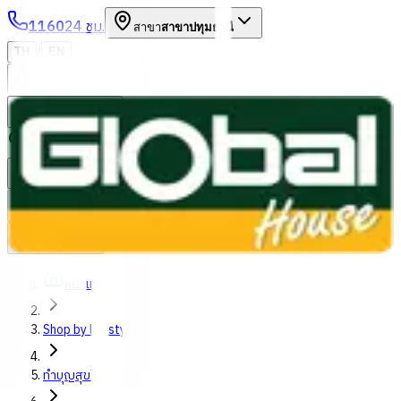
1160
24 ชม.
สาขา
สาขาปทุมธานี
/
TH
EN
หมวดหมู่สินค้า
ค้นหา
บัญชีของฉัน
ตะกร้าสินค้า
Previous slide
Next slide
หน้าแรก
Shop by lifestyles
ทำบุญสุขใจ