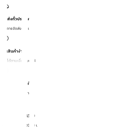
จัดส่งทั่วประเทศ
บริการจัดส่งรวดเร็ว
คืนสินค้าง่าย
คืนได้ตามเงื่อนไขบริษัท
ชำระเงินปลอดภัย
หลากหลายช่องทาง
Call Center 1160
ทุกวัน 08:00 - 20:00 น.