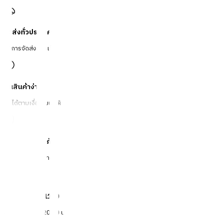
จัดส่งทั่วประเทศ
บริการจัดส่งรวดเร็ว
คืนสินค้าง่าย
คืนได้ตามเงื่อนไขบริษัท
ชำระเงินปลอดภัย
หลากหลายช่องทาง
Call Center 1160
ทุกวัน 08:00 - 20:00 น.