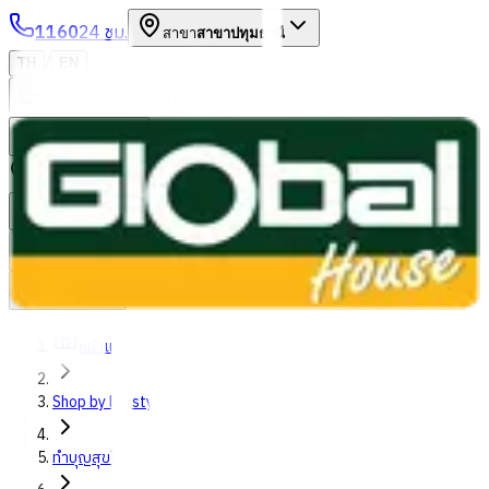
1160
24 ชม.
สาขา
สาขาปทุมธานี
/
TH
EN
หมวดหมู่สินค้า
ค้นหา
บัญชีของฉัน
ตะกร้าสินค้า
Previous slide
Next slide
หน้าแรก
Shop by lifestyles
ทำบุญสุขใจ