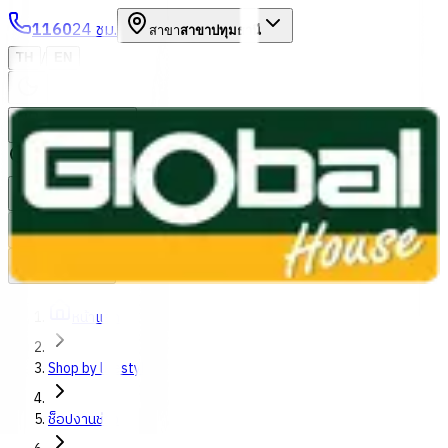
1160
24 ชม.
สาขา
สาขาปทุมธานี
/
TH
EN
หมวดหมู่สินค้า
ค้นหา
บัญชีของฉัน
ตะกร้าสินค้า
Previous slide
Next slide
หน้าแรก
Shop by lifestyles
ช็อปงานช่าง