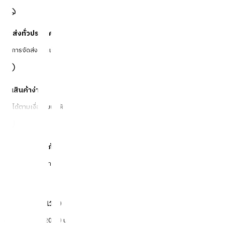
จัดส่งทั่วประเทศ
บริการจัดส่งรวดเร็ว
คืนสินค้าง่าย
คืนได้ตามเงื่อนไขบริษัท
ชำระเงินปลอดภัย
หลากหลายช่องทาง
Call Center 1160
ทุกวัน 08:00 - 20:00 น.