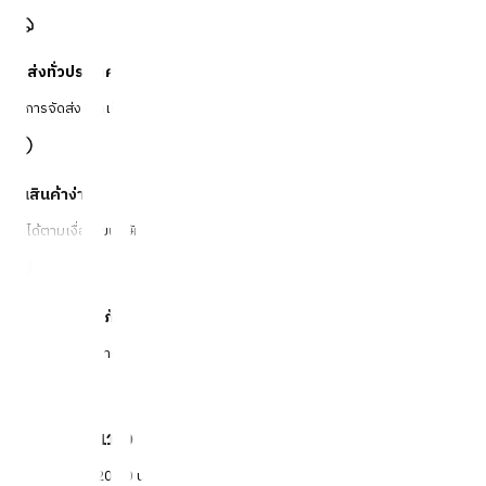
จัดส่งทั่วประเทศ
บริการจัดส่งรวดเร็ว
คืนสินค้าง่าย
คืนได้ตามเงื่อนไขบริษัท
ชำระเงินปลอดภัย
หลากหลายช่องทาง
Call Center 1160
ทุกวัน 08:00 - 20:00 น.