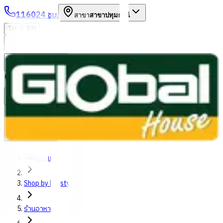
1160
24 ชม.
สาขา
สาขาปทุมธานี
/
TH
EN
หมวดหมู่สินค้า
ค้นหา
บัญชีของฉัน
ตะกร้าสินค้า
Previous slide
Next slide
หน้าแรก
Shop by lifestyles
ร้านอาหาร