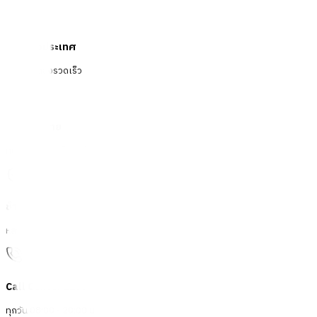
จัดส่งทั่วประเทศ
บริการจัดส่งรวดเร็ว
คืนสินค้าง่าย
คืนได้ตามเงื่อนไขบริษัท
ชำระเงินปลอดภัย
หลากหลายช่องทาง
Call Center 1160
ทุกวัน 08:00 - 20:00 น.