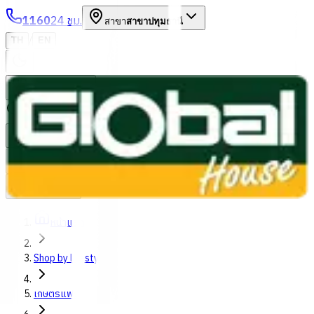
1160
24 ชม.
สาขา
สาขาปทุมธานี
/
TH
EN
หมวดหมู่สินค้า
ค้นหา
บัญชีของฉัน
ตะกร้าสินค้า
Previous slide
Next slide
หน้าแรก
Shop by lifestyles
เกษตรแฟร์