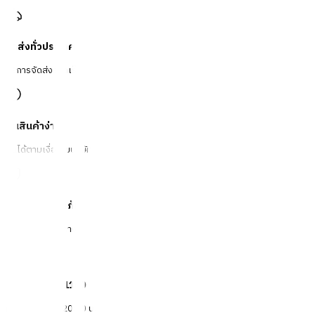
จัดส่งทั่วประเทศ
บริการจัดส่งรวดเร็ว
คืนสินค้าง่าย
คืนได้ตามเงื่อนไขบริษัท
ชำระเงินปลอดภัย
หลากหลายช่องทาง
Call Center 1160
ทุกวัน 08:00 - 20:00 น.