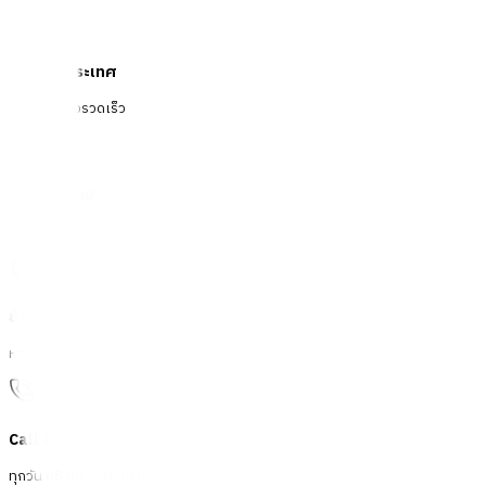
จัดส่งทั่วประเทศ
บริการจัดส่งรวดเร็ว
คืนสินค้าง่าย
คืนได้ตามเงื่อนไขบริษัท
ชำระเงินปลอดภัย
หลากหลายช่องทาง
Call Center 1160
ทุกวัน 08:00 - 20:00 น.