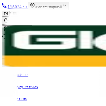
1160
24 ชม.
สาขา
สาขาปทุมธานี
/
TH
EN
หมวดหมู่สินค้า
ค้นหา
บัญชีของฉัน
ตะกร้าสินค้า
Previous slide
Next slide
หน้าแรก
Shop by lifestyles
เกษตรแฟร์