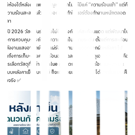
ที่มีห้องใต้หลังคา เพราะปัญหาหลักไม่ได้มีแค่ “ความร้อนเข้า” แต่คือ
“ความร้อนสะสมแล้วคายออกช้า” ทำให้แอร์ต้องทำงานหนักตลอด
เวลา
ในปี 2026 วัสดุกันร้อนจึงไม่ได้แข่งกันแค่สะท้อนแดด แต่พัฒนาไป
ถึงการควบคุมการถ่ายเทความร้อนในหลายระดับ ตั้งแต่การสะท้อน
พลังงานแสงอาทิตย์ การแผ่รังสีความร้อนออกจากผิวหลังคา ไป
จนถึงการเก็บ-คายความร้อนอย่างฉลาดในตัววัสดุเอง จุดสำคัญคือ
การเลือกวัสดุที่มีค่า R-value สูง ลดการนำความร้อน และถ้าเป็น
ระบบหลังคาเย็นแบบใหม่ ก็จะยิ่งช่วยลดภาระแอร์ได้มากขึ้นแบบเห็น
ผลจริง ✅