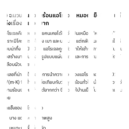
2) ฉนวนกันความร้อนแอโรเจล: หมอกแข็งที่บาง แต่
เก่งเรื่องกันร้อนมาก
แอโรเจลคือวัสดุที่หลายคนเคยได้ยินว่าเป็นเหมือน “หมอกแข็ง”
เพราะมีโครงสร้างโปร่ง เบา และบางมาก แต่กลับกันความร้อนได้ดี
แบบน่าทึ่ง ในปี 2026 แอโรเจลถูกพัฒนาให้เข้าถึงการใช้งานในงาน
ก่อสร้างมากขึ้น ทั้งในรูปแบบแผ่นฉนวนและการผสมในผลิตภัณฑ์
เคลือบผิวบางชนิด
ตัวเลขที่น่าสนใจคือค่าการนำความร้อนของแอโรเจลอยู่ราว 0.013
W/(m·K) ซึ่งต่ำมากเมื่อเทียบกับวัสดุกันร้อนทั่วไป นั่นหมายความว่า
ความร้อนจะไหลผ่านได้ยากกว่า จึงช่วยให้บ้านเย็นขึ้นแม้ใช้ความหนา
น้อย
จุดแข็งของแอโรเจลคือ
บาง แต่ประสิทธิภาพสูง
เหมาะกับพื้นที่จำกัด