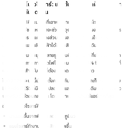
4) หลังคาไบโอโซลาร์: เมื่อต้นไม้บนดาดฟ้าและโซลาร์
เซลล์ช่วยกันลดร้อน
ไบโอโซลาร์รูฟคือแนวคิดที่เอาหลังคาเขียวกับโซลาร์เซลล์มาทำงาน
ร่วมกัน โดยพืชบนหลังคาจะช่วยลดอุณหภูมิรอบแผงโซลาร์ผ่านการ
คายน้ำและการบังแดดบางส่วน ส่งผลให้แผงทำงานในอุณหภูมิที่
เหมาะสมขึ้น และผลิตไฟฟ้าได้มีประสิทธิภาพกว่าเดิม
ผลที่พบในงานประยุกต์หลายรูปแบบคือแผงโซลาร์ที่เย็นลงสามารถ
เพิ่มประสิทธิภาพการผลิตไฟได้ประมาณ 10-15% ซึ่งเป็นตัวเลขที่
น่าสนใจมากสำหรับบ้านที่ต้องการลดค่าไฟระยะยาว
ในปี 2026 ระบบนี้มักติดตั้งควบคู่กับแบตเตอรี่กักเก็บพลังงานแบบ
LFP หรือ BESS ที่มีความปลอดภัยและคุ้มค่ากว่าเดิม ช่วยเก็บไฟช่วง
กลางวันไว้ใช้ตอนกลางคืน โดยเฉพาะช่วงที่บ้านใช้แอร์มากที่สุด
ข้อดีของไบโอโซลาร์คือ
บ้านเย็นขึ้นจากพืชช่วยลดอุณหภูมิผิว
แผงโซลาร์ทำงานมีประสิทธิภาพขึ้น