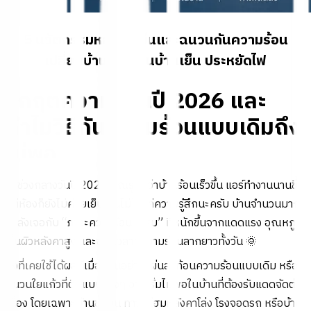
5 นวัตกรรมหลังคาเย็นและฉนวนกันความร้อน
เปลี่ยนบ้านร้อนเป็นบ้านเย็น ประหยัดไฟ
วิกฤตความร้อนปี 2026 และ
ทำไมวิธีกันความร้อนแบบเดิมถึง
ไม่พอ
ถ้าช่วงกลางวันปี 2026 คุณรู้สึกว่าบ้านร้อนเร็วขึ้น แอร์ทำงานนานขึ้น
แต่ห้องก็ยังไม่ค่อยเย็น นั่นไม่ใช่แค่ความรู้สึกนะครับ บ้านจำนวนมาก
กำลังเจอกับ “ภาระความร้อนสะสม” ที่หนักขึ้นจากแดดแรง อุณหภูมิ
พื้นผิวหลังคาสูง และช่วงเวลาที่ความร้อนลากยาวทั้งวัน 🌞
สิ่งที่เคยใช้ได้ผลดีเมื่อก่อนอย่างแผ่นสะท้อนความร้อนแบบเดิม หรือ
ฉนวนใยแก้วที่ติดแบบบางๆ อาจเริ่มไม่พอในบ้านที่ต้องรับแดดจัดต่อ
เนื่อง โดยเฉพาะบ้านชั้นบน ทาวน์โฮมหลังคาโล่ง โรงจอดรถ หรือบ้าน