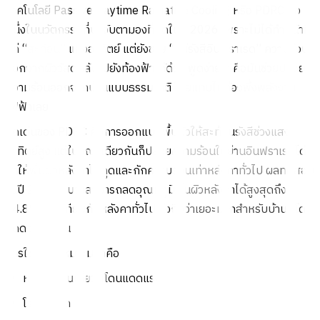
เทคโนโลยี Passive Daytime Radiative Cooling หรือ PDRC คือ
หนึ่งในนวัตกรรมที่น่าจับตามองที่สุดในปี 2026 เพราะไม่ได้ทำหน้าที่
แค่ “สะท้อน” แสงอาทิตย์ แต่ยังช่วย “แผ่รังสีอินฟราเรด” ความร้อน
ออกจากผิววัสดุกลับไปยังท้องฟ้าได้ด้วย พูดง่าย ๆ คือมันช่วยปล่อย
ความร้อนออกจากบ้านแบบธรรมชาติ โดยแทบไม่ต้องพึ่งพลังงาน
ไฟฟ้าเลย
จุดเด่นของ PDRC คือการออกแบบพื้นผิวให้สะท้อนรังสีช่วงแสง
อาทิตย์สูง แต่ในขณะเดียวกันก็ปล่อยความร้อนในย่านอินฟราเรดได้ดี
ทำให้พื้นผิวหลังคาไม่ดูดและกักความร้อนเท่าหลังคาทั่วไป ผลทดสอบ
ในปี 2026 พบว่าสามารถลดอุณหภูมิพื้นผิวหลังคาได้สูงสุดถึง
24.8°C เมื่อเทียบกับหลังคาทั่วไป ซึ่งถือว่าเยอะมากสำหรับบ้านที่โดน
แดดตรงทั้งวัน
การใช้งานที่เหมาะมากคือ
หลังคาบ้านเดี่ยวที่โดนแดดแรง
โรงจอดรถ