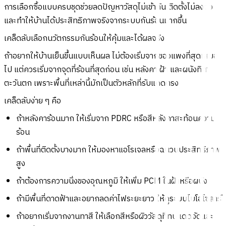
การเลือกซื้อแบบครบชุดช่วยลดปัญหาวัสดุไม่เข้ากัน ติดตั้งไม่ลงตัว
และทำให้บ้านได้ประสิทธิภาพจริงจากระบบกันร้อนมากขึ้น
เคล็ดลับเลือกนวัตกรรมกันร้อนให้คุ้มและได้ผลจริง
ถ้าอยากให้บ้านเย็นขึ้นแบบเห็นผล ไม่ต้องเริ่มจากของแพงที่สุดเสมอ
ไป แต่ควรเริ่มจากจุดที่ร้อนที่สุดก่อน เช่น หลังคา ฝ้า และผนังทิศ
ตะวันตก เพราะพื้นที่เหล่านี้มักเป็นตัวหลักที่รับแดดตรง
เคล็ดลับง่าย ๆ คือ
ถ้าหลังคาร้อนมาก ให้เริ่มจาก PDRC หรือสีหลังคาสะท้อนความ
ร้อน
ถ้าพื้นที่ติดตั้งบางมาก ให้มองหาแอโรเจลหรือฉนวนประสิทธิภาพ
สูง
ถ้าต้องการความนิ่งของอุณหภูมิ ให้เพิ่ม PCM ในฝ้าหรือผนัง
ถ้ามีพื้นที่ดาดฟ้าและอยากลดค่าไฟระยะยาว ให้ดูระบบไบโอโซลาร์
ถ้าอยากเริ่มจากงานทาสี ให้เลือกสีหรือผิววัสดุที่ทนแดดจัดและ