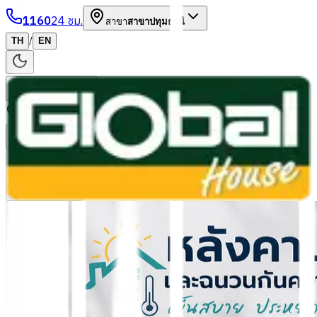
1160
24 ชม.
สาขา
สาขาปทุมธานี
/
TH
EN
หมวดหมู่สินค้า
ค้นหา
บัญชีของฉัน
ตะกร้าสินค้า
Previous slide
Next slide