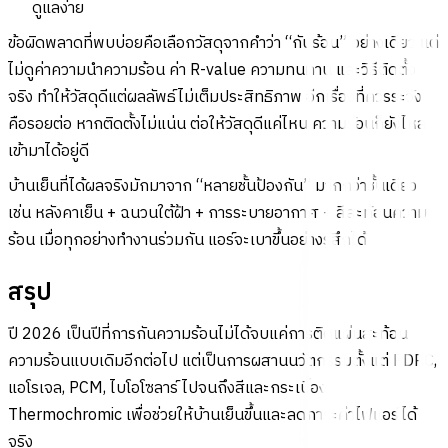
ดูแลง่าย
ข้อผิดพลาดที่พบบ่อยคือเลือกวัสดุจากคำว่า “กันร้อน” อย่างเดียว แต่
ไม่ดูค่าความนำความร้อน ค่า R-value ความทนทาน และวิธีติดตั้ง
จริง ทำให้วัสดุดีแต่ผลลัพธ์ไม่เต็มประสิทธิภาพ อีกเรื่องที่ควรระวัง
คือรอยต่อ หากติดตั้งไม่แน่น ต่อให้วัสดุดีแค่ไหน ความร้อนก็ยังไหล
เข้ามาได้อยู่ดี
บ้านเย็นที่ได้ผลจริงมักมาจาก “หลายชั้นป้องกัน” มากกว่าชั้นเดียว
เช่น หลังคาเย็น + ฉนวนใต้ฝ้า + การระบายอากาศ + สีสะท้อนความ
ร้อน เมื่อทุกอย่างทำงานร่วมกัน แอร์จะเบาขึ้นอย่างรู้สึกได้
สรุป
ปี 2026 เป็นปีที่การกันความร้อนไม่ได้จบแค่การติดแผ่นสะท้อน
ความร้อนแบบเดิมอีกต่อไป แต่เป็นการผสานนวัตกรรมตั้งแต่ PDRC,
แอโรเจล, PCM, ไบโอโซลาร์ ไปจนถึงสีและกระเบื้อง
Thermochromic เพื่อช่วยให้บ้านเย็นขึ้นและลดภาระค่าไฟแอร์ได้
จริง