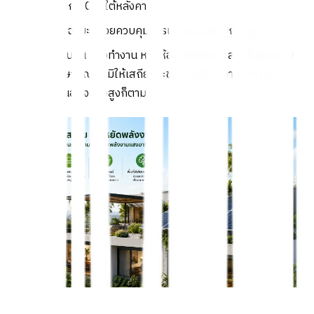
ฉนวนแทรก PCM ใต้หลังคา
แผ่นฝ้าอัจฉริยะที่ช่วยควบคุมการเปลี่ยนแปลงอุณหภูมิ
เหมาะกับห้องนอน ห้องทำงาน หรือห้องที่เปิดแอร์ตลอดในช่วงบ่าย
เพราะการรักษาอุณหภูมิให้เสถียรจะช่วยให้รู้สึกสบายกว่า แม้
อุณหภูมิภายนอกจะพุ่งสูงก็ตาม