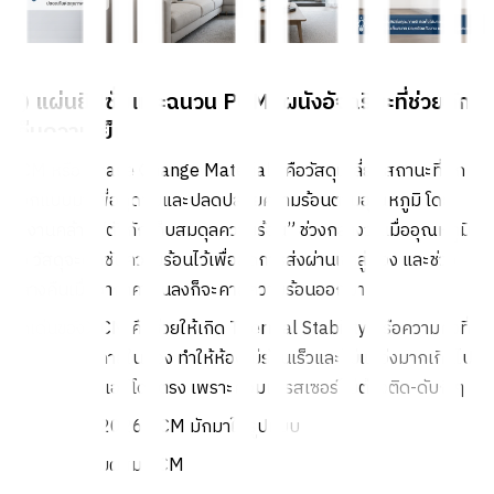
3) แผ่นยิปซั่มและฉนวน PCM: ผนังอัจฉริยะที่ช่วยกัก
เก็บความเย็น
PCM หรือ Phase Change Materials คือวัสดุเปลี่ยนสถานะที่ถูก
ออกแบบมาเพื่อดูดซับและปลดปล่อยความร้อนตามอุณหภูมิ โดย
ทำงานคล้าย “ตัวกักเก็บสมดุลความร้อน” ช่วงกลางวันเมื่ออุณหภูมิ
สูง วัสดุจะดูดซับความร้อนไว้เพื่อลดการส่งผ่านเข้าสู่ห้อง และช่วง
กลางคืนเมื่ออากาศเย็นลงก็จะคายความร้อนออกมา
จุดเด่นของ PCM คือช่วยให้เกิด Thermal Stability หรือความคงที่
ของอุณหภูมิภายในห้อง ทำให้ห้องไม่ร้อนเร็วและไม่แกว่งมากเกินไป
ซึ่งส่งผลดีต่อแอร์โดยตรง เพราะคอมเพรสเซอร์ไม่ต้องติด-ดับถี่ ๆ
ในงานบ้านปี 2026 PCM มักมาในรูปแบบ
แผ่นยิปซั่มผสม PCM