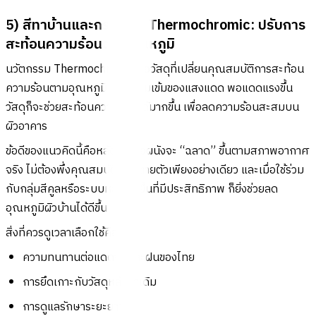
5) สีทาบ้านและกระเบื้อง Thermochromic: ปรับการ
สะท้อนความร้อนตามอุณหภูมิ
นวัตกรรม Thermochromic คือวัสดุที่เปลี่ยนคุณสมบัติการสะท้อน
ความร้อนตามอุณหภูมิหรือความเข้มของแสงแดด พอแดดแรงขึ้น
วัสดุก็จะช่วยสะท้อนความร้อนได้มากขึ้น เพื่อลดความร้อนสะสมบน
ผิวอาคาร
ข้อดีของแนวคิดนี้คือหลังคาหรือผนังจะ “ฉลาด” ขึ้นตามสภาพอากาศ
จริง ไม่ต้องพึ่งคุณสมบัติแบบตายตัวเพียงอย่างเดียว และเมื่อใช้ร่วม
กับกลุ่มสีคูลหรือระบบหลังคาเย็นที่มีประสิทธิภาพ ก็ยิ่งช่วยลด
อุณหภูมิผิวบ้านได้ดีขึ้น
สิ่งที่ควรดูเวลาเลือกใช้คือ
ความทนทานต่อแดดจัดและฝนของไทย
การยึดเกาะกับวัสดุหลังคาเดิม
การดูแลรักษาระยะยาว