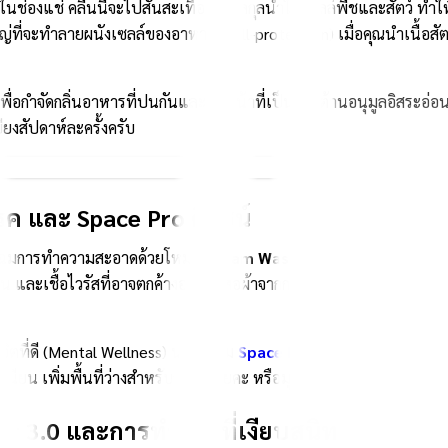
ช่องแช่ คลื่นนี้จะไปสั่นสะเทือนโมเลกุลน้ำในเซลล์พืชและสัตว์ ทำให
ญ่ที่จะทำลายผนังเซลล์ของอาหาร (Cell-protection) เมื่อคุณนำเนื้อ
พื่อกำจัดกลิ่นอาหารที่ปนกันและทำหน้าที่เป็นสารต้านอนุมูลอิสระอ่อน
ียงสัปดาห์ละครั้งครับ
โรค และ Space Pro ดีไซน์
 พลิกโฉมการทำความสะอาดด้วยโหมด
Steam Wash 2.0
ที่พ่นไอน้ำร้อนเข
ุ่น และเชื้อไวรัสที่อาจตกค้างอยู่บนเสื้อผ้าจากการออกไปนอกบ้าน มั
ิตที่ดี (Mental Wellness) นวัตกรรม
Space Pro
จึงถูกพัฒนาขึ้นเพื
แนบเนียน เพิ่มพื้นที่ว่างสำหรับการทำโยคะ หรือมุมสงบนั่งสมาธิได้มากข
er 3.0 และการทำงานที่เงียบสนิท