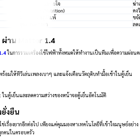
ระบบทางเดินหายใจ
ฆ่า
โภชนาการ (Nutrition)
คง
ผิวหนังและภูมิแพ้
ขจั
สุขภาพดวงตา
ลด
 ผ่าน Matter 1.4
1.4
ในการรวมเครื่องใช้ไฟฟ้าทั้งหมดให้ทำงานเป็นทีมเพื่อความผ่อน
พร้อมให้ทีวีเล่นเพลงเบาๆ และแจ้งเตือนวัตถุดิบทำมื้อเช้าในตู้เย็น
 ในตู้เย็นและลดความสว่างของหน้าจอตู้เย็นอัตโนมัติ
ยั่งยืน
่เรื่องยากอีกต่อไป เพียงแค่คุณมองหาเทคโนโลยีที่เข้าใจมนุษย์อย่าง C
งทุกคนในครอบครัว