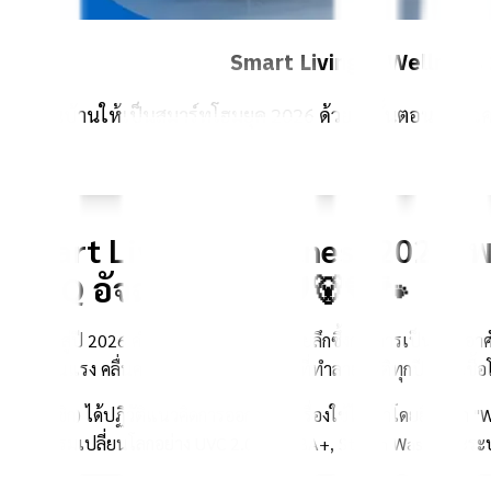
Smart Living & Wellness 2
เปลี่ยนบ้านให้เป็นสมาร์ทโฮมยุค 2026 ด้วย 5 ขั้นตอนเลือก
Smart Living & Wellness 2026: พ
CHiQ อัจฉริยะ 🏠🌿🛡️🐻💙🐾
ก้าวเข้าสู่ปี 2026 คำว่า "บ้าน" มีความหมายลึกซึ้งกว่าการเป็นที่อยู
ความรุนแรง คลื่นความร้อน (Heatwave) ที่ทำลายสถิติทุกปี และเชื้อโร
CHiQ (ชิก) ได้ปฏิวัติแนวคิดการออกแบบเครื่องใช้ไฟฟ้าโดยยึดหลัก 
นวัตกรรมเปลี่ยนโลกอย่าง UVC 2.0, DENBA+, Steam Wash และระบ