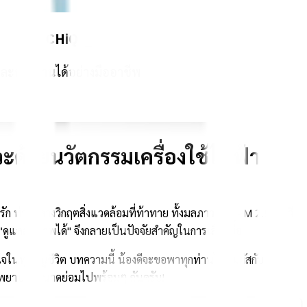
วัตกรรม CHiQ 🏠🌿🛡️🐻💙🐾
าและพลังงานได้อย่างมืออาชีพ
ะด้วยนวัตกรรมเครื่องใช้ไฟฟ้า
ัก ท่ามกลางวิกฤตสิ่งแวดล้อมที่ท้าทาย ทั้งมลภาวะฝุ่น PM 2.5 ที่ทวี
 "ดูแลสุขภาพได้" จึงกลายเป็นปัจจัยสำคัญในการเลือกซื้อ
ใจในทุกอณูชีวิต บทความนี้ น้องดีจะขอพาทุกท่านไปสัมผัสกับ
รงพยาบาลขนาดย่อมไปพร้อมๆ กันครับ!