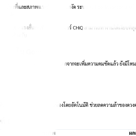
หภูมิที่คงที่และสภาพแวดล้อมที่เงียบสงัด ระบบ
AI Eco-Inverter 3.0
ใ
กลางดึก
ะบบลดแรงสั่นสะเทือนขั้นสูง แอร์ CHiQ สามารถทำงานได้เงียบที่สุ
ในทุกเช้าครับ
Q 4.0 ใน Google TV
ร้อมชิปประมวลผล
AI PQ 4.0
ที่นอกจากจะเพิ่มความคมชัดแล้ว ยังมีโหม
ันตรายโดยไม่ทำให้สีเพี้ยน
ัมพันธ์กับแสงสว่างภายในห้องโดยอัตโนมัติ ช่วยลดความล้าของดวงตาเ
ฑ์ CHiQ 2026
เป้าหมายสุขภาพ
ผลล