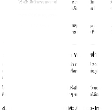
DENBA+ ใช้คลื่นอิเล็กตรอนความถี่ต่ำสร้างสนามแม่เหล็กอ่อนๆ ภายใน
เจริญเติบโตของแบคทีเรีย และป้องกันไม่ให้เกิดเกล็ดน้ำแข็งขนาดให
อาหารและรสชาติจึงยังคงอยู่อย่างครบถ้วน
นอกจากนี้ ระบบ
LECO System
ยังปล่อยประจุลบ (Negative Ions) เ
นานกว่าตู้เย็นปกติถึง 3 เท่า เหมาะสำหรับสาย Healthy ที่ชอบซื้อเสบ
3. สุขอนามัยเสื้อผ้า: Steam Wash ฆ่าเชื้อ
เสื้อผ้าคือผิวหนังชั้นที่สองของเรา เครื่องซักผ้า CHiQ ซีรีส์ 2026
แทรกซึมลึกเข้าไปในทุกอณูของเส้นใยผ้า เพื่อสลายสารก่อภูมิแพ้ ไรฝ
สัมผัส
ในแง่ของสภาพแวดล้อม การมีบ้านที่โล่งโปร่งคือส่วนหนึ่งของสุขภาพจ
ติดตั้งเครื่องซักผ้าไว้ในตู้บิลท์อินหรือมุมเล็กๆ ของคอนโดได้อย่าง
4. การนอนหลับที่มีคุณภาพ: AI Eco-Invert