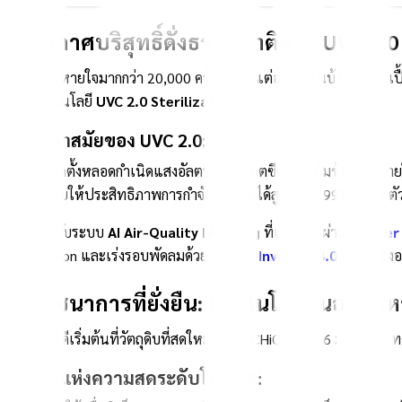
1. อากาศบริสุทธิ์ดั่งธรรมชาติด้วย UVC 2
เราสูดลมหายใจมากกว่า 20,000 ครั้งต่อวัน แต่อากาศในบ้านมักปนเปื้อน
ด้วยเทคโนโลยี
UVC 2.0 Sterilization
ความล้ำสมัยของ UVC 2.0:
ระบบนี้ติดตั้งหลอดกำเนิดแสงอัลตราไวโอเลตซีความเข้มข้นสูงไว้ภ
เครื่อง โดยให้ประสิทธิภาพการกำจัดเชื้อโรคได้สูงถึง 99.99% โดยที
ทำงานคู่กับระบบ
AI Air-Quality Mapping
ที่เชื่อมต่อผ่าน
Matter 
Purification และเร่งรอบพัดลมด้วย
AI Eco-Inverter 3.0
เพื่อกรองอ
2. โภชนาการที่ยั่งยืน: เทคโนโลยีถนอมอ
สุขภาพที่ดีเริ่มต้นที่วัตถุดิบที่สดใหม่ ตู้เย็น CHiQ ปี 2026 มาพร้อม
ศาสตร์แห่งความสดระดับโมเลกุล: