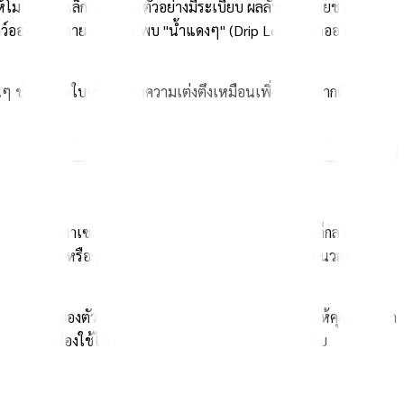
้โมเลกุลน้ำเล็กลงและจัดตัวอย่างมีระเบียบ ผลลัพธ์คือช่วยชะลอการ
สัตว์ออกมาละลาย คุณจะไม่พบ "น้ำแดงๆ" (Drip Loss) ไหลออกมา สาร
ๆ ช่วยให้ผักใบเขียวยังคงความเต่งตึงเหมือนเพิ่งเด็ดมาจากต้นได้
้มข้น 60 องศาเซลเซียสเข้าไปในถังซัก ไอน้ำที่มีอนุภาคเล็กละเอียดจะ
่นใจได้ว่าชุดเด็กหรือชุดนอนของคุณจะสะอาดหมดจดและนุ่มนวลต่อผิว
่อลดความลึกของตัวเครื่องให้บางลงเหลือเพียง 48 ซม. ทำให้คุณสามารถ
ึ้นโดยไม่มีเครื่องใช้ไฟฟ้าขนาดใหญ่มาบดบังทัศนียภาพครับ