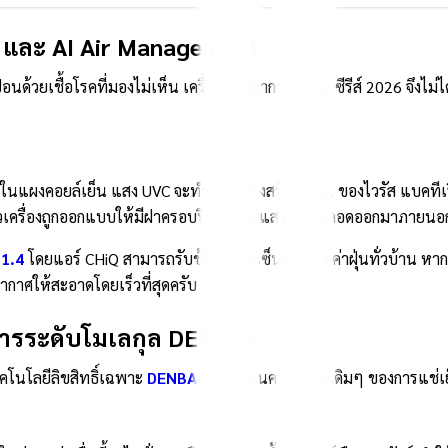
.0 และ AI Air Management
ด้วยเชื้อโรคที่มองไม่เห็น เครื่องปรับอากาศ CHiQ ซีรีส์ 2026 จึงไม่
ายในแผงคอยล์เย็น แสง UVC จะทำลายโครงสร้าง DNA ของไวรัส แบคทีเ
่ตัวเครื่องถูกออกแบบให้มีฝาครอบปิดมิดชิด แสงไม่เล็ดลอดออกมาภายนอ
1.4
โดยแอร์ CHiQ สามารถรับข้อมูลจากเซ็นเซอร์วัดค่าฝุ่นทั่วบ้าน หา
ากาศให้สะอาดโดยเร็วที่สุดครับ
าหารระดับโมเลกุล DENBA+
เทคโนโลยีลิขสิทธิ์เฉพาะ
DENBA+
ที่เปลี่ยนความเชื่อเดิมๆ ของการแช่เย