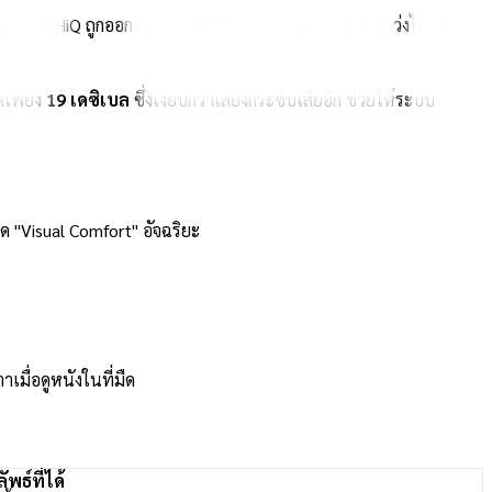
นแอร์ CHiQ ถูกออกแบบมาเพื่อรักษาระดับอุณหภูมิให้แกว่งไม่เกิน
ดเพียง
19 เดซิเบล
ซึ่งเงียบกว่าเสียงกระซิบเสียอีก ช่วยให้ระบบ
ด "Visual Comfort" อัจฉริยะ
มื่อดูหนังในที่มืด
ัพธ์ที่ได้