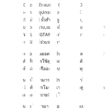
แบรนด์ MAC,ห้องครัว แบรนด์ CLOSE, CROWN, Koch
Kitchen,ห้องน้ำและอุปกรณ์ห้องน้ำ แบรนด์ FORTEM,
IRIS,แบรนด์ปืนใหญ่ รั้วสำเร็จรูป,รั้วตาข่าย,ตะแกรง
เหล็ก,ตาข่าย,ลวดหนาม,แผ่นเหล็กตกแต่ง และอุปกรณ์งาน
รั้ว ,แบรนด์ WELLINGTAN ชุดกันสาดโพลีคาร์บอเนต และ
ชุดกันสาดอะคริลิค ที่ร่วมรายการ
4. ยอดซื้อจะต้องเป็นยอดสุทธิหลังหักส่วนลดต่าง ๆ แล้ว
กรณีคืนสินค้าที่มีการใช้คูปองส่วนลดร่วมด้วย บริษัทฯ
ขอสงวนสิทธิ์ไม่คืนหรือออกคูปองทดแทนทุกกรณี
5. คูปองส่วนลดไม่สามารถใช้ร่วมกับสินค้าโปรโมชั่น
Flash Sale สินค้าโปรโมชั่นนาทีทอง หรือคูปองส่วนลด/
รายการส่งเสริมการขายอื่น ๆ ได้
6. คูปองส่วนลด ไม่สามารถทอน หรือแลกเปลี่ยนเป็น