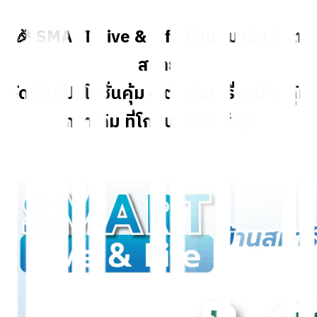
🎉 SMART Live & Life บ้านสมาร์ท ชีวิต
สบาย
จัดเต็มโปรโมชั่นคุ้ม 4 ต่อ ช้อปเรื่องบ้านคุ้ม
กว่าเดิม ที่โกลบอลเฮ้าส์ 🏠