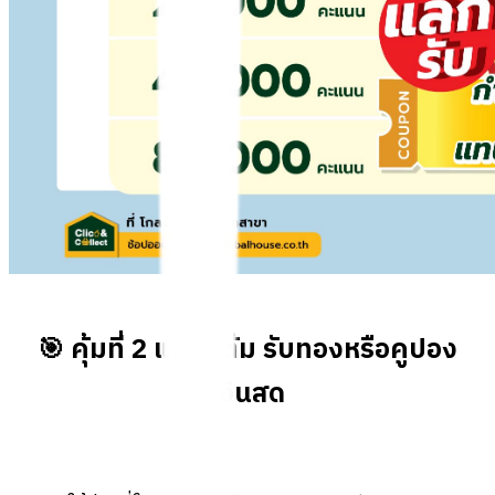
🎯 คุ้มที่ 2 แลกแต้ม รับทองหรือคูปอง
เงินสด