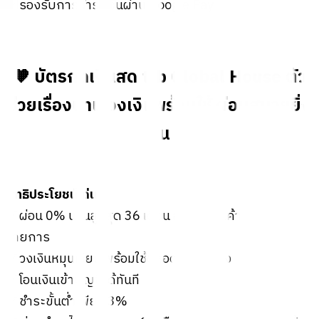
✅ รองรับการชำระเงินผ่าน Google Pay
🧡 บัตรกดเงินสด ttb Global House ตัว
ช่วยเรื่องบ้าน วงเงินพร้อมใช้ ผ่อนสบายยิ่ง
ขึ้น
สิทธิประโยชน์เด่น
✅ ผ่อน 0% นานสูงสุด 36 เดือน สำหรับสินค้าที่ร่วม
รายการ
✅ วงเงินหมุนเวียน พร้อมใช้ตลอด 24 ชั่วโมง
✅ โอนเงินเข้าบัญชีได้ทันที
✅ ชำระขั้นต่ำเพียง 3%