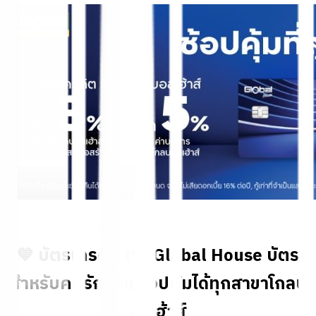
💙 บัตรเครดิต ttb Global House บัตร
สำหรับคนรักบ้าน ช้อปคุ้มได้ทุกสาขาโกลบ
อลเฮ้าส์