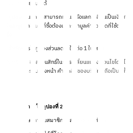
เสริมการขายอื่นๆได้
8. คูปองส่วนลด ไม่สามารถทอน หรือแลกเปลี่ยนเป็นเงินสด
ได้ และมูลค่าสินค้าที่ซื้อต้องมากกว่ามูลค่าส่วนลดที่ใช้ต่อ
ครั้ง
9. จำกัดการใช้คูปองส่วนลด 1 ใบ ต่อ 1 ใบเสร็จ
10. บริษัทฯ ขอสงวนสิทธิ์ในการเปลี่ยนแปลงเงื่อนไขโดยไม่
ต้องแจ้งให้ทราบล่วงหน้า คำตัดสินของบริษัทฯ ถือเป็นที่สิ้น
สุด
🎯 เงื่อนไขการใช้คูปองที่ 2
1. สิทธิพิเศษสำหรับสมาชิกโกลบอลคลับเท่านั้น