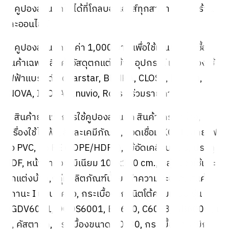
2. คูปองส่วนลดใช้ได้ที่โกลบอลเฮ้าส์ทุกสาขา ทั้งหน้าร้าน
และออนไลน์
3. คูปองส่วนลดมูลค่า 1,000 บาท เพื่อใช้เป็นส่วนลดซื้อ
สินค้าเฉพาะสินค้าวัสดุตกแต่งบ้าน อุปกรณ์ และเครื่องใช้
ไฟฟ้าแบรนด์ Aquarstar, BENKA, CLOSE, Evision,
INOVA, INOVAC ,nuvio, Ross ที่ร่วมรายการ
4. สินค้ายกเว้นการใช้คูปองส่วนลด สินค้าโครงสร้าง,
เครื่องใช้ไฟฟ้า, สีและเคมีภัณฑ์ , ลวดเชื่อม KOBE, สายไฟ,
ท่อ PVC, ท่อ PE (LDPE/HDPE), ไม้อัดเคลือบฟิล์ม, ประตู
HDF, หน้าต่างอะลูมิเนียม 100x100 cm., กลุ่มของใช้และ
ตกแต่งบ้าน,กลุ่มผลิตภัณฑ์น้ำยาทำความสะอาด, สินค้า
สถานะ I แผนกครัว, กระเบื้องแกรนิตโต้ครีมเรียบ รุ่น
DGDV6001, DGDS6001, BQ600, C6013, GB6006 , เด
โซ่, คัสตาร์ด, กระเบื้องขนาด 30x30, กระเบื้องเซรามิก