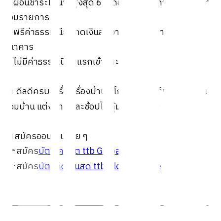
✅ ผ่อนชำระได้นานสูงสุด 60 เดือน ผ่านบริการและร้านค้าที่
ร่วมรายการ
✅ ฟรีค่าธรรมเนียมกดเงินสดจากตู้ ATM ตามเงื่อนไข
ธนาคาร
✅ ไม่มีค่าธรรมเนียมแรกเข้าและรายปี
🏠 ดีลดีครบเครื่องเรื่องบ้าน ที่โกลบอลเฮ้าส์ พร้อมให้คุณ
ซ่อมบ้าน แต่งบ้าน และช้อปได้คุ้มยิ่งกว่าเดิม
📲 สมัครออนไลน์ง่าย ๆ
👉 สมัคร
บัตรเครดิต ttb Global House
👉 สมัคร
บัตรกดเงินสด ttb Global House