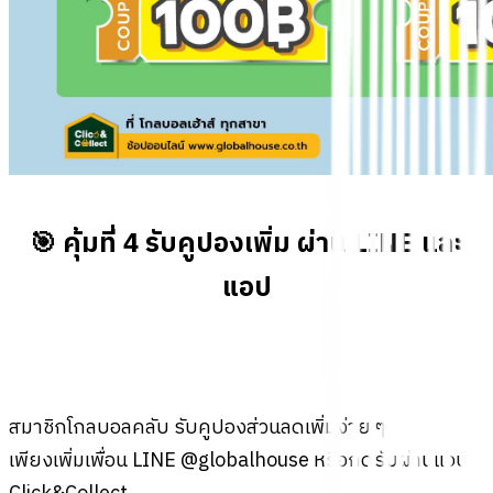
🎯 คุ้มที่ 4 รับคูปองเพิ่ม ผ่าน LINE และ
แอป
สมาชิกโกลบอลคลับ รับคูปองส่วนลดเพิ่มง่าย ๆ
เพียงเพิ่มเพื่อน LINE @globalhouse หรือกดรับผ่านแอป