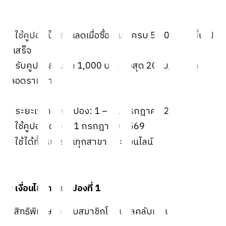
🛒 ใช้คูปองเป็นส่วนลดเมื่อซื้อสินค้าครบ 5,000 บาทขึ้นไป/
ใบเสร็จ
📌 รับคูปองส่วนลด 1,000 บาท สูงสุด 20 ใบ/สมาชิก
ตลอดรายการ
📅 ระยะเวลาแจกคูปอง: 1 – 31 กรกฎาคม 2569
🟢 ใช้คูปองได้ถึง 31 กรกฎาคม 2569
📍 ใช้ได้ทั้งหน้าร้านทุกสาขา และออนไลน์
🎯 เงื่อนไขการใช้คูปองที่ 1
1. สิทธิพิเศษสำหรับสมาชิกโกลบอลคลับเท่านั้น