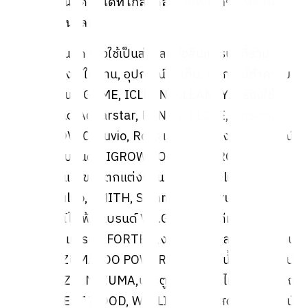
2. คูปองส่วนลดใช้ได้ที่โกลบอลเฮ้าส์ทุกสาขา ทั้งหน้า
ร้านและออนไลน์
3. คูปองส่วนลด
เพื่อใช้เป็นส่วนลดซื้อสินแบรนด์ที่ร่วม
รายการ ของใช้ในบ้าน, อุปกรณ์จัดเก็บ, อุปกรณ์ทำความ
สะอาด แบรนด์ GOME, ICLEAN, KLEANZY,เครื่องใช้
ไฟฟ้า แบรนด์ Aquarstar, BENKA, CLOSE, Evision,I
NOVA, INOVAC, nuvio, Ross เครื่องมือช่าง และอุปกรณ์
ฮาร์ดแวร์ แบรนด์ BIGROW,TORSTEN,PROTX,DL
เฟอร์นิเจอร์และของตกแต่งบ้าน แบรนด์ Delicato,
PROTX, Pulito, SMITH, Summer Set, Truffle,ไฟฟ้า
และอุปกรณ์ไฟฟ้า แบรนด์ V.E.G., EILON,กีฬาและ
สันทนาการ แบรนด์ FORTEM,งานเกษตรและตกแต่งสวน
แบรนด์ MIZUMA, OO POWER, ท่อน้ำ, ปั๊มน้ำระบบประปา
แบรนด์ ANZO, MIZUMA,ประตู, หน้าต่าง, ไม้ และอุปกรณ์
แบรนด์ GREAT WOOD, WELLINGTAN,วัสดุปูพื้นและผนัง