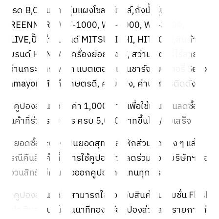
เกรด B,C,สินค้ากลุ่มแผงโซลาร์เซลล์,ถังน้ำรุ่น
GREENNERY, WT-1000, WT-2000, WT-3000,
OLIVE,ปั๊มน้ำแบรนด์ MITSUBISHI, HITACHI,สินค้า
แบรนด์ HONDA, เครื่องย่อยกิ่งไม้, สว่านโรตารี่ไร้สาย,
สว่านกระแทกไฟฟ้า แบตเตอรี่, แท่นชาร์จเเบตเตอรี่ Senix ,
Lamayon, สินค้าเกษตรดี, ค่าขนส่ง, ค่าบริการติดตั้ง
5. คูปองส่วนลดมูลค่า 1,000 บาท เพื่อใช้เป็นส่วนลดซื้อ
สินค้าที่ร่วมรายการ ครบ 5,000 บาทขึ้นไป / ใบเสร็จ
6. ยอดซื้อจะต้องเป็นยอดสุทธิหลังหักส่วนลดต่าง ๆ แล้ว
กรณีคืนสินค้าที่มีการใช้คูปองส่วนลดร่วมด้วย บริษัทฯ ขอ
สงวนสิทธิ์ไม่คืนหรือออกคูปองทดแทนทุกกรณี
7. คูปองส่วนลดไม่สามารถใช้ร่วมกับสินค้าโปรโมชั่น Flash
Sale สินค้าโปรโมชั่นนาทีทองหรือคูปองส่วนลด/รายการส่ง