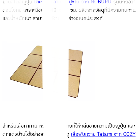
บ้านสไตล์ญี่ปุ่น
โต๊ะญี่ปุ่น ลายคาร์ปูชิโน่ จาก NOBURU
รุ่นนี้ก็ถือว่า
ตอบโจทย์ เพราะมีขนาด 40 x 60 ซม. ผลิตจากวัสดุที่มีความทนทาน
และน้ำหนักเบา สามารถใช้งานได้อย่างอเนกประสงค์
สำหรับเสื่อทาทามิ หรือเสื่อพับหวายที่ให้กลิ่นอายความเป็นญี่ปุ่น และ
ตกแต่งบ้านได้อย่างสวยงาม ต้องดู
เสื่อพับหวาย Tatami จาก COZY