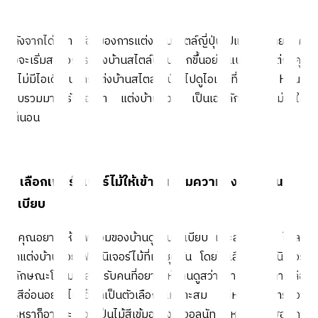
หลังจากได้ทราบข้อดีของการแต่งบ้านสไตล์ญี่ปุ่นไปแล้ว หลายๆ คน
คงจะเริ่มสนใจการแต่งบ้านสไตล์นี้กันมากขึ้นอย่างแน่นอน แต่ถ้าคุณ
ยังไม่มีไอเดียในการแต่งบ้านสไตล์ญี่ปุ่น ไปดูไอเดียที่ Global House
รวบรวมมาให้รับรองว่า แต่งบ้านสวย เป็นเอกลักษณ์ ไม่ซ้ำใคร
แน่นอน
1. เลือกเฟอร์นิเจอร์ไม้ให้เข้ากัน เพิ่มความลงตัว ดูเป็น
ระเบียบ
ถ้าคุณอยากให้ภาพรวมของบ้านดูเป็นระเบียบ และสะอาดตา ให้ลอง
ตกแต่งบ้านด้วยเฟอร์นิเจอร์ไม้ที่เข้าชุดกัน โดยให้เลือกเฟอร์นิเจอร์ที่
มีลักษณะโค้งมน สำหรับคนที่อยากให้บ้านดูสว่างมากยิ่งขึ้น การเลือก
ไม้สีอ่อนอย่างไม้โอ๊คก็เป็นตัวเลือกที่เหมาะสม แต่หากต้องการความ
หรูหราก็อาจจะเลือกเป็นไม้สีเข้มอย่างไม้วอลนัท หรือไม้มะฮอกกานี้