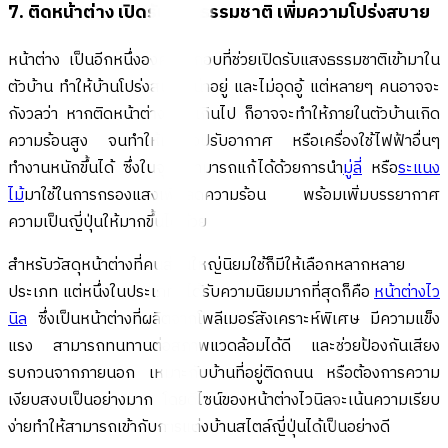
7. ติดหน้าต่าง เปิดรับแสงธรรมชาติ เพิ่มความโปร่งสบาย
หน้าต่าง เป็นอีกหนึ่งองค์ประกอบที่ช่วยเปิดรับแสงธรรมชาติเข้ามาใน
ตัวบ้าน ทำให้บ้านโปร่งสบาย น่าอยู่ และไม่อุดอู้ แต่หลายๆ คนอาจจะ
กังวลว่า หากติดหน้าต่างเยอะเกินไป ก็อาจจะทำให้ภายในตัวบ้านเกิด
ความร้อนสูง จนทำให้เครื่องปรับอากาศ หรือเครื่องใช้ไฟฟ้าอื่นๆ
ทำงานหนักขึ้นได้ ซึ่งในจุดนี้สามารถแก้ได้ด้วยการนำ
มู่ลี่
หรือ
ระแนง
ไม้
มาใช้ในการกรองแสงเพื่อลดความร้อน พร้อมเพิ่มบรรยากาศ
ความเป็นญี่ปุ่นให้มากขึ้นได้ด้วย
สำหรับวัสดุหน้าต่างที่คนส่วนใหญ่นิยมใช้ก็มีให้เลือกหลากหลาย
ประเภท แต่หนึ่งในประเภทที่ได้รับความนิยมมากที่สุดก็คือ
หน้าต่างไว
นิล
ซึ่งเป็นหน้าต่างที่ผลิตจากโพลีเมอร์สังเคราะห์พิเศษ มีความแข็ง
แรง สามารถทนทานต่อสภาพแวดล้อมได้ดี และช่วยป้องกันเสียง
รบกวนจากภายนอก เหมาะกับบ้านที่อยู่ติดถนน หรือต้องการความ
เงียบสงบเป็นอย่างมาก โดยดีไซน์ของหน้าต่างไวนิลจะเน้นความเรียบ
ง่ายทำให้สามารถเข้ากับการแต่งบ้านสไตล์ญี่ปุ่นได้เป็นอย่างดี