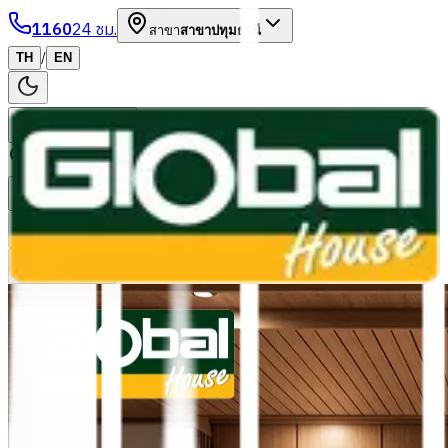
1160
24 ชม.
สาขา
สาขาปทุมธานี
/
TH
EN
หมวดหมู่สินค้า
ค้นหา
บัญชีของฉัน
ตะกร้าสินค้า
Previous slide
Next slide