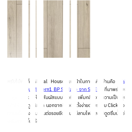
สำหรับไม้พื้นที่ Global House แนะนำในการปูพื้นบ้านคือ
ไม้พื้น
ภายใน SPC รุ่น Modern1 BP Surface จาก SHERA
ที่มาพร้อมกับ
สี Tiga Oak ให้ผิวสัมผัสแบบไม้จริง เพิ่มกลิ่นอายความเป็นญี่ปุ่น
และทำให้บ้านดูมินิมอล นอกจากนี้ยังติดตั้งง่ายด้วยระบบ Click Lock
มีความแข็งแรง ทนทานต่อรอยขีดข่วน ไม่ลามไฟ และไม่ดูดซึมน้ำ ช่วย
ป้องกันความชื้นได้ดี