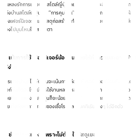
คนหลงรักการแต่งบ้านสไตล์ญี่ปุ่นเลยก็ว่าได้ เพราะสิ่งสำคัญของการ
แต่งบ้านสไตล์ญี่ปุ่นคือ “การคุมโทน” ไม่ว่าจะเป็นการเลือกใช้สี วัสดุ
ของเฟอร์นิเจอร์ และวัสดุก่อสร้าง ทำให้ทุกมุมของบ้านดูเป็นระเบียบ
มองไปมุมไหนก็ดูสบายตา
3. เน้นการใช้เฟอร์นิเจอร์น้อยชิ้น ช่วยให้ทำความสะอาดบ้าน
ได้ง่าย
การแต่งบ้านสไตล์ญี่ปุ่นจะเน้นการเลือกใช้เฟอร์นิเจอร์น้อยชิ้น แต่มี
ฟังก์ชันที่ตอบโจทย์การใช้งานหลากหลาย แน่นอนว่าเมื่อมีเฟอร์นิเจอร์
น้อยชิ้น แหล่งสะสมฝุ่นก็จะน้อยลง ทำให้สามารถทำความสะอาดได้
ง่าย ทั้งยังลดการสะสมของเชื้อโรคและแบคทีเรียต่างๆ ได้อีกด้วย
4. ช่วยประหยัดงบเพราะไม่ต้องใช้วัสดุเยอะ