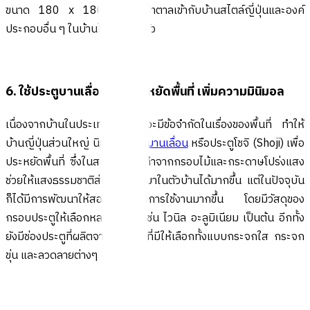
ขนาด 180 x 180 ซม. สีน้ำตาลเข้ากับบ้านสไตล์ญี่ปุ่นและองค์
ประกอบอื่น ๆ ในบ้านได้อย่างลงตัว
6. ใช้ประตูบานเลื่อนช่วยประหยัดพื้นที่ เพิ่มความมินิมอล
เนื่องจากบ้านในประเทศญี่ปุ่น จะมีข้อจำกัดในเรื่องของพื้นที่ ทำให้
บ้านญี่ปุ่นส่วนใหญ่ นิยมใช้
ประตูบานเลื่อน
หรือประตูโชจิ (Shoji) เพื่อ
ประหยัดพื้นที่ ซึ่งในสมัยก่อนจะทำจากกรอบไม้และกระดาษโปร่งแสง
ช่วยให้แสงธรรมชาติส่องผ่านเข้ามาในตัวบ้านได้มากขึ้น แต่ในปัจจุบัน
ก็ได้มีการพัฒนาให้สอดคล้องกับการใช้งานมากขึ้น โดยมีวัสดุของ
กรอบประตูให้เลือกหลากหลาย เช่น ไวนิล อะลูมิเนียม เป็นต้น อีกทั้ง
ยังมีช่องประตูที่ผลิตจากกระจก ที่มีให้เลือกทั้งแบบกระจกใส กระจก
ขุ่น และลวดลายต่างๆ