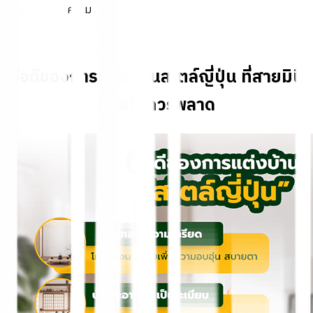
สรุปบทความ
ข้อดีของการแต่งบ้านสไตล์ญี่ปุ่น ที่สายมินิ
มอลไม่ควรพลาด