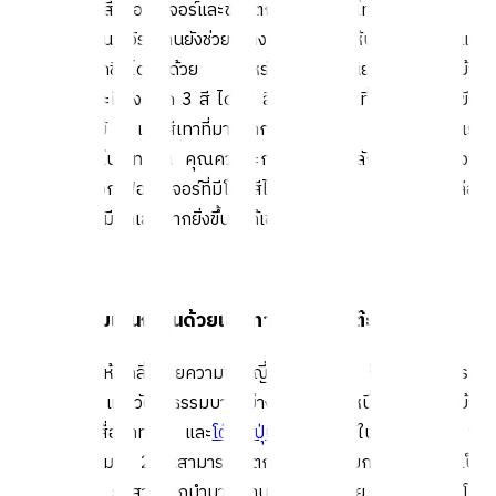
สามารถเลือกสีเฟอร์นิเจอร์และของตกแต่งเพื่อคุมโทนบ้านได้ง่าย
นอกจากนี้สีแนวเอิร์ธโทนยังช่วยสร้างบรรยากาศให้บ้านดูอบอุ่น และ
ผ่อนคลายมากขึ้นได้อีกด้วย สำหรับโทนสียอดนิยมในการแต่งบ้าน
สไตล์ญี่ปุ่น จะมีทั้งหมด 3 สี ได้แก่ สีน้ำตาลเป็นสีที่มาจากไม้ สีเขียว
ที่มาจากต้นไม้ และสีเทาที่มาจากกระเบื้องหิน โดยก่อนที่จะเริ่ม
ตกแต่งหรือรีโนเวทบ้าน คุณควรจะกำหนดธีมสีหลักเอาไว้ก่อน จาก
นั้นจึงค่อยเลือกเฟอร์นิเจอร์ที่มีโทนสีไม่ต่างกันนัก หรือจะเลือก
เฟอร์นิเจอร์ที่มีลูกเล่นมากยิ่งขึ้นก็ได้เช่นกัน
5. เพิ่มความเป็นญี่ปุ่นด้วยเสื่อทาทามิ และโต๊ะญี่ปุ่น
การแต่งบ้านให้มีกลิ่นอายความเป็นญี่ปุ่นมากที่สุด ก็คงไม่พ้นการนำ
เอกลักษณ์ และวัฒนธรรมบางอย่างมาเป็นส่วนหนึ่งในการแต่งบ้าน
อย่างการนำเสื่อทาทามิ และ
โต๊ะญี่ปุ่น
มาจัดวางไว้ในห้องนั่งเล่น ซึ่ง
นอกจากไอเทมทั้ง 2 ชิ้นสามารถใช้ตกแต่งเพื่อเพิ่มกลิ่นอายความเป็น
ญี่ปุ่นได้แล้ว ยังสามารถนำมาใช้งานได้จริงอีกด้วย โดยให้เลือกโต๊ะ