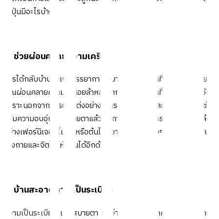
ญี่ปุ่นมีอะไรบ้าง
1. ช่วยผ่อนคลายความเครียด
การได้กลับบ้านมาเจอบรรยากาศสบายๆ และพื้นที่โล่งๆ จะช่วยให้
คุณผ่อนคลายความเหนื่อยล้าหลังจากนั่งอุดอู้อยู่ในที่ทำงานอยู่ทั้งวัน
เพราะนอกจากการตกแต่งอย่างเป็นระเบียบ และโทนสีอ่อนจะช่วย
เพิ่มความอบอุ่น สบายตาแล้ว การได้สัมผัสธรรมชาติที่อยู่ใกล้ตัว
อย่างเฟอร์นิเจอร์ไม้ หรือต้นไม้ที่วางไว้ในมุมต่างๆ ก็จะช่วยฟื้นฟู
ร่างกายและจิตใจให้ดีขึ้นได้อีกด้วย
2. บ้านสะอาดตา ดูเป็นระเบียบ
ความเป็นระเบียบ และสบายตา นับว่าเป็นจุดเด่นสำคัญที่ทำให้หลายๆ