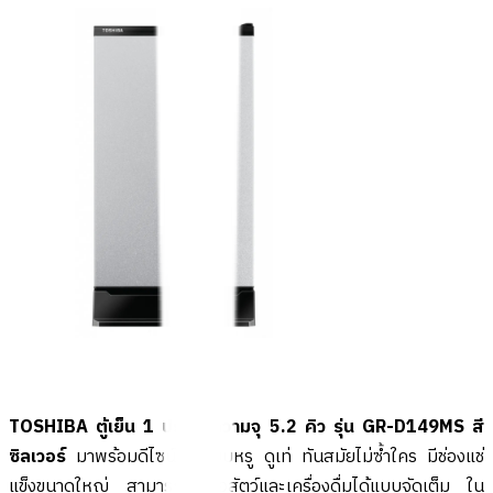
TOSHIBA ตู้เย็น 1 ประตู ความจุ 5.2 คิว รุ่น GR-D149MS สี
ซิลเวอร์
มาพร้อมดีไซน์สุดเรียบหรู ดูเท่ ทันสมัยไม่ซ้ำใคร มีช่องแช่
แข็งขนาดใหญ่ สามารถใส่เนื้อสัตว์และเครื่องดื่มได้แบบจัดเต็ม ใน