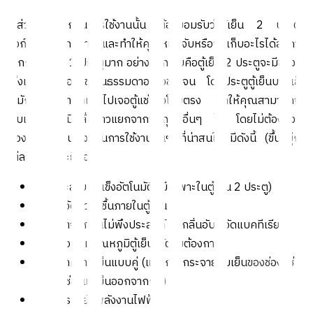
ในส่วนของฟังก์ชันการใช้งานนั้น ต้องยอมรับว่าตู้เย็น 2 ประตูมี
ฟังก์ชันที่หลากหลาย และทำให้คุณหยิบจับหรือจัดเก็บอะไรได้สะดวก
มากกว่าตู้เย็น 1 ประตูมาก อย่างแรกเลยคือตู้เย็น 2 ประตูจะมีช่องแช่
แข็งแยกจากช่องแช่เย็นธรรมดาอย่างชัดเจน โดยประตูตู้เย็นบานเล็ก
จะมักจะเป็นบานที่เปิดไปเจอตู้แช่แข็งโดยตรง ทำให้คุณสามารถจัด
เก็บเนื้อสัตว์ที่มีกลิ่นคาวแยกจากวัตถุดิบอื่นๆ ได้ โดยไม่ต้องกังวล
เรื่องกลิ่น ส่วนฟังก์ชันการใช้งานอื่นๆ ที่น่าสนใจ มีดังนี้ (ขึ้นอยู่กับ
แต่ละรุ่น แต่ละยี่ห้อ)
ระบบละลายน้ำแข็งอัตโนมัติ (มีเฉพาะในตู้เย็น 2 ประตู)
ระบบขจัดความชื้นภายในตู้เย็น
ระบบกำจัดกลิ่นไม่พึงประสงค์ ลดกลิ่นอับ ขจัดแบคทีเรีย
ระบบควบคุมอุณหภูมิตู้เย็นได้ตามต้องการ
ระบบทำความเย็นแบบคู่ (แยกการกระจายลมเย็นของช่องแช่
แข็งกับช่องแช่เย็นออกจากกัน)
ระบบประหยัดพลังงานไฟฟ้า