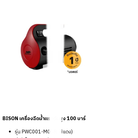
BISON เครื่องฉีดน้ำแรงดันสูง 100 บาร์
รุ่น PWC001-M04R (สีแดง)