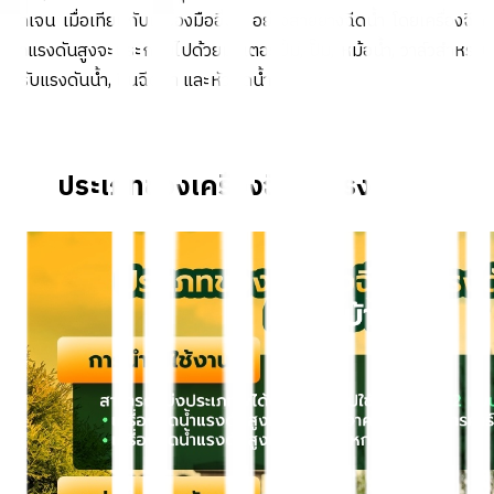
ชัดเจน เมื่อเทียบกับเครื่องมืออื่นๆ อย่างสายยางฉีดน้ำ โดยเครื่องฉีด
น้ำแรงดันสูงจะประกอบไปด้วยมอเตอร์ปั๊ม, ปั๊ม, หม้อน้ำ, วาล์วสำหรับ
ปรับแรงดันน้ำ, ปืนฉีดน้ำ และหัวฉีดน้ำ
ประเภทของเครื่องฉีดน้ำแรงดันสูง