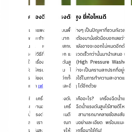
เครื่องฉีดน้ำแรงดันสูง ยี่ห้อไหนดี
คราบฝังลึกตามกำแพงบ้านหรือบนพื้นต่างๆ เป็นปัญหาที่ชวนกังวลใจ
เป็นอย่างยิ่ง เพราะกำจัดได้ยากมาก ถ้าต้องมานั่งขัดมือบอกเลยว่าใช้
เวลาทั้งวันแน่นอน หนำซ้ำครบสกปรกยังอาจจะออกไม่หมดอีกด้วย
Global House มีวิธีที่ง่าย สะดวก และรวดเร็วกว่านั้นมานำเสนอ นั่น
ก็คือการเลือกใช้เครื่องฉีดน้ำแรงดันสูง (High Pressure Washer)
นั่นเอง! กำจัดได้ครบหมดทุกมุม ไม่ว่าจะเป็นคราบสกปรกที่อยู่บน
ผนัง พื้น หรือระเบียงบ้านก็ตาม อีกทั้งยังใช้ในการทำความสะอาดแอร์
รถยนต์ สระว่ายน้ำ
เฟอร์นิเจอร์
และอื่นๆ ได้อีกด้วย
สำหรับคำถามที่ว่าเครื่องฉีดน้ำแรงดันสูงคืออะไร? เครื่องฉีดน้ำแรง
ดันสูงมีวิธีการทำงานอย่างไร? เครื่องฉีดน้ำแรงดันสูงไร้สายดีไหม?
หรือเครื่องฉีดน้ำแรงดันสูงยี่ห้อไหนดี? สามารถมาคลายข้อสงสัยใน
บทความนี้ได้เลย เราจะบอกให้คุณทราบอย่างละเอียด พร้อมแนะนำ
เครื่องฉีดน้ำแรงดันสูงที่มีคุณภาพให้เลือกซื้อมาใช้กัน!