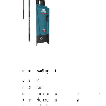
BISON เครื่องฉีดน้ำแรงดันสูง 90 บาร์
รุ่น YLQ4692C90
กำลังไฟ 1,200 วัตต์
สำหรับใช้ทำความสะอาดคราบสกปรกต่างๆ เช่น คราบตะไคร่
น้ำ ดินโคลนที่ติดพื้น ลานจอดรถ ถนนหน้าบ้าน ผนัง กำแพง