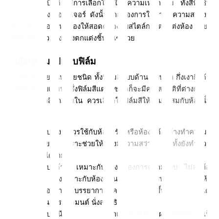
เดียวกัน จำเป็นต้องมีการเลือกใช้สีให้มีความเหมาะสม ทั้งสีที่ใช้ทา
ห้อง และสีของเฟอร์นิเจอร์ ดังนั้นหากต้องการให้บ้านมีความสวยงาม 
ลงตัว ควรเลือกสีทาห้องให้สอดคล้องกับสไตล์การตกแต่งห้อง สีของ
เฟอร์นิเจอร์ รวมถึงของตกแต่งชิ้นอื่นๆ ด้วย
2. เลือกตามรูปแบบฟิล์ม
ฟิล์มสีนั้นมีด้วยกันหลายชนิด ทั้งฟิล์มสีแบบด้าน แบบเงา กึ่งเงากึ่งด้าน 
และฟิล์มสีแบบเนียน ซึ่งฟิล์มสีแต่ละชนิดก็จะมีคุณสมบัติที่ต่างกัน ดัง
นั้นก่อนที่เลือกสีทาภายใน ควรเลือกใช้ฟิล์มสีให้เหมาะสมกับห้องนั้นๆ 
เช่น 
ฟิล์มสีแบบเงา ควรใช้กับห้องครัว หรือห้องที่ต้องล้างทำความสะ
อาดบ่อยๆ เพราะช่วยให้ห้องมีความสว่าง อีกทั้งยังทำความ
สะอาดได้ง่าย
ฟิล์มสีแบบด้าน เหมาะกับห้องที่ต้องการความสงบ ไม่สะท้อน
แสงง่าย จึงเหมาะกับห้องนอนที่ต้องการการพักผ่อน หรือห้อง
พระที่ต้องการให้บรรยากาศมีความสงบมากขึ้น เพื่อที่จะได้มี
สมาธิในการสวดมนต์ นั่งสมาธิ
ฟิล์มสีแบบเนียน ที่ทาแล้วช่วยให้ได้ผนังที่สีมีความเป็น