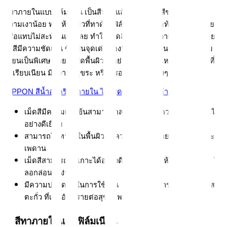
สีทาภายในแบบฟิล์มด้าน เป็นสีที่ทาแล้วจะให้ฟิล์มสีชนิดด้าน ที่มี
ความเงาน้อย ทำให้พื้นผิวที่ทาด้วยฟิล์มแบบด้านสะท้อนแสงได้น้อย 
หรือแทบไม่สะท้อนแสงเลย ทำให้เม็ดสีที่ทานั้นมีความโดดเด่น ช่วย
ให้สีมีความชัดเจน ซึ่งเป็นจุดเด่นของฟิล์มสีแบบด้านที่มีความเรียบ
เนียนเป็นพิเศษ ช่วยปกปิดพื้นผิวได้อย่างดีเยี่ยม จึงเหมาะกับพื้นผิวที่
ไม่เรียบเนียน มีความขรุขระ หรือมีรอยขีดข่วนต่างๆ
NIPPON สีน้ำอะคริลิกภายใน ไฮบริด โกลด์ ฟิล์มด้าน
เม็ดสีมีความเข้มข้นสามารถกลบพื้นผิวให้มีความเรียบเนียนได้
อย่างดีเยี่ยม
สามารถใช้ทาได้ในพื้นผิวที่มีความหลากหลายทั้งผนัง และฝ้า
เพดาน
เม็ดสีสามารถยึดเกาะได้อย่างดีเยี่ยม ช่วยให้สีติดทนนาน ไม่
ลอกล่อนได้ง่าย
มีความปลอดภัยในการใช้งาน ปราศจากสารปรอท และสาร
ตะกั่ว ที่เป็นอันตรายต่อสุขภาพ
2. สีทาภายในแบบฟิล์มเนียน