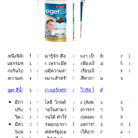
อีกหนึ่งฟิล์มสีที่จะชวนมารู้จัก คือ ฟิล์มกึ่งเงา เป็นฟิล์มสีที่ให้ความรู้สึก
เป็นธรรมชาติมากที่สุด เพราะมีความเงาเพียงเล็กน้อย ไม่สะท้อนแสง
มากเกินไป ช่วยให้ผนังมีความสวยงาม เรียบเนียน อีกทั้งยังสามารถ
ทำความสะอาดได้ดี เหมาะสำหรับใช้เป็นสีทาภายในห้องนั่งเล่น
Beger สีน้ำภายในกึ่งเงา แอร์เฟรซ แอนตี้ไวรัส โกลด์ไอออน
มีการนำเทคโนโลยี โกลด์ ไอออน (Anti-Virus Gold Ion) มา
ปรับใช้กับสีทาภายในสามารถยับยั้งการกระจายของเชื้อโค
วิด-19 บนผนังบ้านได้ ทำให้มีความปลอดภัยต่อผู้อยู่อาศัย
มีส่วนช่วยในการฟอกอากาศ ซึ่งมีผลการรับรองจากสถาบัน Bio 
Science ประเทศสหรัฐอเมริกา ทำให้อากาศภายในบ้านสะอาด