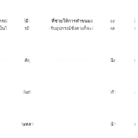
รณ์เบเกอรี่ที่มีส่วนสำคัญ ที่ช่วยให้การทำขนมออกมาสวยงามสมบูรณ์
ป็นไปตามสูตรอีกด้วย สำหรับอุปกรณ์ชั่งตวงก็จะมีด้วยกันหลายประเภท 
ึ่งส่วนสำคัญที่ช่วยให้เนื้อสัมผัสของขนมมีเนื้อสัมผัสที่เนียน ซึ่งขนม
ป็นต้น 
ขนมหลักๆ นั้นได้แก่ เตาอบขนม ซึ่งเตาอบแต่ละประเภทก็จะมีกำลังไฟ และ
อยู่ด้วยกันหลายชนิด ทั้งหัวบีบ หรือถุงบีบที่ใช้ตกแต่งหน้าเค้ก แปรง