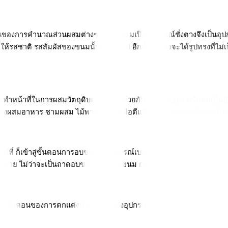
องการคำนวณส่วนผสมต่างๆ ให้มีความเป๊ะ อุปกรณ์ชั่งตวงจึงเป็นอุปก
ชาติ รสสัมผัสของขนมนั้นเปลี่ยนไป อีกทั้งยังอาจจะได้รูปทรงที่ไม่เ
ทำหน้าที่ในการผสมวัตถุดิบต่างๆ เข้าด้วยกัน สำหรับอุปกรณ์ผสมเป็นอีกหน
องผสมอาหาร ชามผสม ไม้พาย ตะกร้อมือตีแป้งหรือตีไข่ และที่ร่อนแป้ง เ
ด้ที่ ก็เข้าสู่ขั้นตอนการอบขนม ซึ่งอุปกรณ์เบเกอรี่ที่ใช้สำหรับการอบ
มากมาย ไม่ว่าจะเป็นถาดอบขนม พิมพ์อบขนม กระดาษรองอบ เป็นต้น
ขั้นตอนของการตกแต่งเป็นสำคัญ ซึ่งอุปกรณ์ที่ใช้ในการตกแต่งขนมนั้นมี