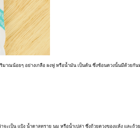
ณน้อยๆ อย่างเกลือ ผงฟู หรือน้ำมัน เป็นต้น ซึ่งช้อนตวงนั้นมีด้วยกัน
าจะเป็น แป้ง น้ำตาลทราย นม หรือน้ำเปล่า ซึ่งถ้วยตวงของแห้ง และถ้ว