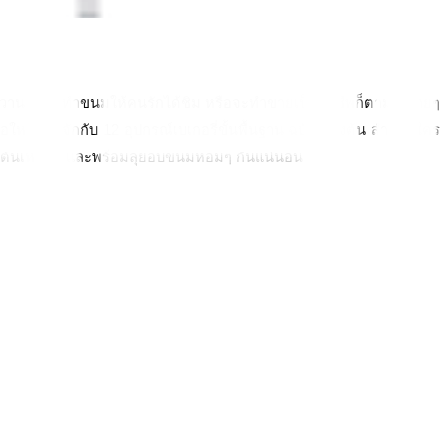
มหวาน ฝึกไว้ทำขนมให้คนรักได้ชิม หรือจะทำขายเป็นอาชีพก็ตาม หลายๆ 
มารู้จักกับ 12 อุปกรณ์เบเกอรี่ขั้นพื้นฐาน ฉบับเบื้องต้น สำหรับใคร
ื้องต้นเหล่านี้ และพร้อมลุยอบขนมหอมๆ กันแน่นอน