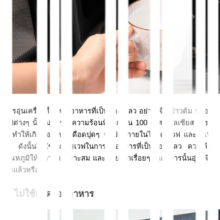
การอุ่นเครื่องดื่ม หรืออาหารที่เป็นของเหลว อย่างโจ๊ก ข้าวต้ม หรือว่า
ซุปต่างๆ นั้นไม่ควรใช้ความร้อนที่มากเกิน 100 องศาเซลเซียส เพราะ
จะทำให้เกิดของเหลวเดือดปุดๆ จนปะทุภายในไมโครเวฟ และระเบิด
ได้ ดังนั้นวิธีใช้ไมโครเวฟในการอุ่นอาหารที่เป็นของเหลว ควรเลือก
อุณหภูมิให้มีความเหมาะสม และคอยเช็กเรื่อยๆ ว่าอาหารนั้นอุ่นเพียง
พอแล้วหรือยัง  
3. ไม่ใช้ฝาครอบอาหาร