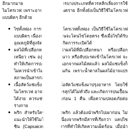
อีกมากมาย แต่ก็มีอาหารบางประเภทที่ควรหลีกเลี่ยงการใช้
ไมโครเวฟ เพราะอาจทำให้เกิดอันตราย อีกทั้งยังเป็นวิธีใช้ไมโครเวฟ
แบบผิดๆ อีกด้วย
ไข่ทั้งฟอง การนำไข่เข้าไมโครเวฟทั้งฟอง เป็นวิธีใช้ไมโครเวฟ
แบบผิดๆ เนื่องจากความร้อนจะโดนไข่โดยตรง ซึ่งเมื่อไข่ได้รับ
อุณหภูมิที่สูงจัด อาจทำให้เกิดการระเบิดได้
ผลไม้ที่เปลือกหนา การนำผลไม้ที่มีเปลือกหนา หรือเปลือก
เหนียว เช่น องุ่น เงาะ มะนาว หรือสับปะรดเข้าไมโครเวฟ จะ
ทำให้เกิดการปะทุได้ง่าย นอกจากผลไม้สดแล้ว ผลไม้แช่แข็งก็
ไม่ควรนำเข้าไมโครเวฟเช่นกัน เพราะน้ำตาลในผลไม้อาจแปร
สภาพเป็นสารก่อมะเร็งได้
เนื้อสัตว์แช่แข็ง การนำเนื้อสัตว์แช่แข็งมาปรุงอาหาร โดยใช้
ไมโครเวฟ อาจทำให้อาหารสุกได้ไม่ทั่วถึง และเกิดการปนเปื้อน
ได้ง่าย ควรแช่ช่องใต้ฟรีซก่อน 1 คืน เพื่อความปลอดภัยต่อ
ร่างกาย
พริก สำหรับใครที่จะทำน้ำพริก แล้วต้องนำพริกไปเผาก่อน ไม่
แนะนำให้ใช้ไมโครเวฟ เนื่องจากพริกมีสารที่เรียกว่า แคปไซ
ซิน (Capsaicin) ซึ่งเป็นสารที่ทำให้เกิดความเผ็ดร้อน เมื่อนำ