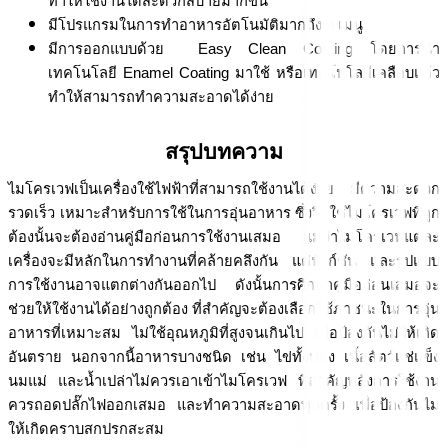
ทำให้ใช้งานได้สะดวกสบายมากขึ้น
มีโปรแกรมในการทำอาหารอัตโนมัติมากถึง 8 เมนู
มีการออกแบบด้วย  Easy Clean Coating โดยการนำ
เทคโนโลยี Enamel Coating มาใช้ หรือเทคโนโลยีเคลือบแก้ว 
ทำให้สามารถทำความสะอาดได้ง่าย
สรุปบทความ
ไมโครเวฟเป็นเครื่องใช้ไฟฟ้าที่สามารถใช้งานได้ง่าย มีความสะดวก 
รวดเร็ว เหมาะสำหรับการใช้ในการอุ่นอาหาร ซึ่งวิธีใช้ไมโครเวฟที่ถูก
ต้องนั้นจะต้องอ่านคู่มือก่อนการใช้งานเสมอ แม้ว่าไมโครเวฟแต่ละ
เครื่องจะมีหลักในการทำงานที่คล้ายคลึงกัน แต่ฟังก์ชัน และรูปแบบ
การใช้งานอาจแตกต่างกันออกไป ดังนั้นการศึกษาคู่มือก่อนเสมอจะ
ช่วยให้ใช้งานได้อย่างถูกต้อง ที่สำคัญจะต้องเลือกใช้ภาชนะในการอุ่น
อาหารที่เหมาะสม ไม่ใช้อุณหภูมิที่สูงจนเกินไป เพื่อป้องกันไม่ให้เกิด
อันตราย นอกจากนี้อาหารบางชนิด เช่น ไข่ทั้งฟอง เนื้อสัตว์แช่แข็ง 
นมแม่ และน้ำเปล่าไม่ควรเอาเข้าไมโครเวฟ ที่สำคัญหลังการใช้งาน
ควรถอดปลั๊กไฟออกเสมอ และทำความสะอาดทุกครั้ง เพื่อป้องกันไม่
ให้เกิดคราบสกปรกสะสม