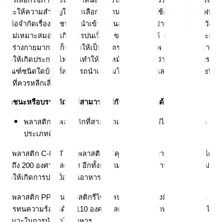
การเลือกใช้ภาชนะเป็นอีกหนึ่งวิธีใช้ไมโครเวฟที่ควรทำความเข้าใจ 
และให้ความสำคัญในการเลือกใช้งาน เพราะการใช้งานไมโครเวฟนั้น
มีข้อจำกัดเรื่องภาชนะ ที่นำเข้าไปอุ่นอาหารเป็นอย่างมาก หากใช้วัสดุ
ที่ไม่เหมาะสมอาจเกิดการปนเปื้อน ของสารเคมีได้ เมื่อเกิดการสะสม
ในร่างกายมากๆ ก็จะทำให้เป็นอันตรายต่อสุขภาพ อีกทั้งยังสามารถ
ทำให้เกิดประกายไฟ จนทำให้ไฟไหม้ได้ ไปดูกันว่าภาชนะหรือบรรจุ
ภัณฑ์ชนิดใดบ้างที่สามารถนำเข้าไมโครเวฟได้ และบรรจุภัณฑ์ชนิด
ใดที่ควรหลีกเลี่ยง
ภาชนะหรือบรรจุภัณฑ์ที่สามารถใช้กับไมโครเวฟได้
พลาสติก พลาสติกที่สามารถเข้าไมโครเวฟได้นั้นมีด้วยกัน 2 
ประเภทคือ
1. พลาสติก C-PET เป็นพลาสติกที่มีคุณสมบัติทนทานต่ออุณหภูมิได้
สูงถึง 200 องศาเซลเซียส อีกทั้งยังสามารถป้องกันการซึมผ่านได้ ไม่
ทำให้เกิดการปนเปื้อนในอาหาร
2. พลาสติก PP เป็นพลาสติกรีไซเคิลประเภทที่ 5 ซึ่งมีคุณสมบัติใน
การทนความร้อนได้สูง 110 องศาเซลเซียส สามารถทนต่อสารเคมีได้ 
เหมาะในการนำมาใส่อาหาร 