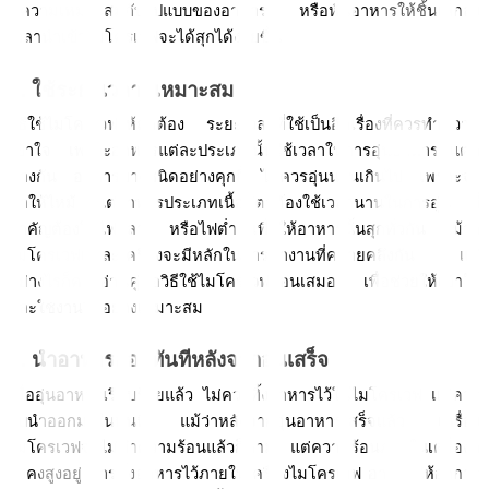
มีความเหมาะสมกับรูปแบบของอาหาร หรือหั่นอาหารให้ชิ้นเล็กลง 
เวลานำเข้าไมโครเวฟจะได้สุกได้ง่ายขึ้น
4. ใช้ระยะเวลาที่เหมาะสม
วิธีใช้ไมโครเวฟให้ถูกต้อง ระยะเวลาที่ใช้เป็นอีกเรื่องที่ควรทำความ
เข้าใจ เพราะอาหารแต่ละประเภทนั้นใช้เวลาในการอุ่นอาหารที่แตก
ต่างกัน อาหารบางชนิดอย่างคุกกี้ ไม่ควรอุ่นนานเกินไป เพราะจะ
ทำให้ไหม้ แต่อาหารประเภทเนื้อสัตว์ต้องใช้เวลานานในการอุ่น ที่
สำคัญต้องใช้ไฟกลาง หรือไฟต่ำ เพื่อให้อาหารนั้นสุกทั่วกัน แม้ว่า
ไมโครเวฟแต่ละเครื่องจะมีหลักในการทำงานที่คล้ายคลึงกัน แต่
อย่างไรก็ควรอ่านคู่มือวิธีใช้ไมโครเวฟก่อนเสมอ เพื่อช่วยให้เข้าใจ
และใช้งานได้อย่างเหมาะสม 
5. นำอาหารออกทันทีหลังจากอุ่นเสร็จ
เมื่ออุ่นอาหารเรียบร้อยแล้ว ไม่ควรทิ้งอาหารไว้ในไมโครเวฟ แต่ควร
รีบนำออกมาในทันที แม้ว่าหลังจากอุ่นอาหารเสร็จแล้ว เครื่อง
ไมโครเวฟจะไม่ทำความร้อนแล้วก็ตาม แต่ความร้อนภายในเครื่องก็
ยังคงสูงอยู่ การทิ้งอาหารไว้ภายในเครื่องไมโครเวฟ อาจทำให้อาการ