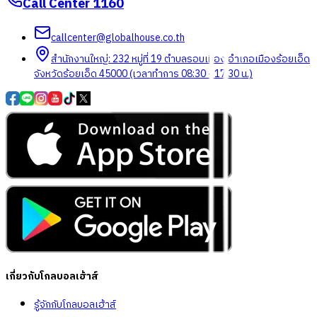
Call Center
1160
callcenter@globalhouse.co.th
สำนักงานใหญ่: 232 หมู่ที่ 19 ตำบลรอบเมือง อำเภอเมืองร้อยเอ็ด
จังหวัดร้อยเอ็ด 45000 (เวลาทำการ 08:30 - 17:30 น.)
เกี่ยวกับโกลบอลเฮ้าส์
รู้จักกับโกลบอลเฮ้าส์