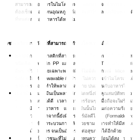
สามารถอุ่นอาหารในไมโครเวฟได้ แต่ก่อนที่จะทำการอุ่นจะ
ต้องเช็กเสมอว่าทนอุณหภูมิได้สูงสุดเท่าไร และเคลือบพลาสติก
ที่ทนต่อการอุ่นอาหารได้หรือไม่
ภาชนะหรือบรรจุภัณฑ์ที่สามารถใช้กับไมโครเวฟไม่ได้
พลาสติก พลาสติกที่สามารถเข้าไมโครเวฟได้นั้นมีเพียงสอง
ชนิดคือ พลาสติก PP และพลาสติก C-PET สำหรับพลาสติก
อื่นๆ ทั่วไป โดยเฉพาะพลาสติกที่ไม่มีสัญลักษณ์ Microwave 
Safe หรือ Microwavable กับกำกับ ไม่ควรนำเข้าไมโครเวฟเด็ด
ขาด เพราะอาจทำให้พลาสติกละลาย ปนเปื้อนกับอาหารได้ 
เมลามีน เมลามีนเป็นพลาสติกชนิดหนึ่งที่มีคุณสมบัติทนความ
ร้อนจากอาหารได้ดี เวลาใส่อาหารร้อนๆ เมื่อถือจะไม่ร้อนมือ 
จึงนิยมนำมาใส่อาหาร แต่เมลามีนนั้นไม่ทนต่อความร้อนของ
ไมโครเวฟ นอกจากนี้ยังมีสารฟอร์มัลดีไฮด์ (Formaldehyde: 
CH2O) ที่ใช้ในกระบวนการผลิตถ้วยชาม ที่อาจทำให้มีสารเคมี
ปนเปื้อนในอาหาร จนเป็นอันตรายต่อสุขภาพได้อีกด้วย
กระดาษ เป็นภาชนะที่ไม่สามารถทนความร้อนได้สูง หากนำ