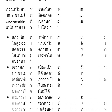
ในกรณีที่ไม่มั่นใจว่าภาชนะนั้นทำมาจากพลาสติกชนิดใด ก่อนนำ
ภาชนะเข้าไมโครเวฟให้สังเกตสัญลักษณ์ Microwave Safe หรือ 
Microwavable ซึ่งเป็นสัญลักษณ์ หรือข้อความที่บ่งบอกว่า ภาชนะ
ชนิดนั้นสามารถนำเข้าไมโครเวฟได้
แก้ว เป็นผลิตภัณฑ์ที่ทำมาจากทราย มีคุณสมบัติทนความร้อน
ได้สูง จึงสามารถนำเข้าไมโครเวฟอุ่นอาหารได้อย่างปลอดภัย 
แต่ควรระมัดระวังภาชนะแก้วที่มีลวดลาย เพราะหากสกรีนลาย
ไม่ได้มาตรฐาน อาจทำให้ลวดลายที่สกรีนละลายและปนเปื้อน
กับอาหารได้
เซรามิก และกระเบื้อง เป็นภาชนะที่ทนความร้อนได้สูง สามารถ
นำเข้าไมโครเวฟได้ แต่ควรหลีกเลี่ยงเซรามิกหรือกระเบื้อง
เคลือบที่มีความแวววาว โดยเฉพาะการเคลือบสีเงิน หรือสีทอง 
เพราะสีเหล่านี้จะไปสะท้อนคลื่นไมโครเวฟ จนทำให้เกิด
ประกายไฟ จนไฟไหม้ได้
ถ้วยกระดาษเคลือบพลาสติก ปัจจุบันมีการหันมาใช้ถ้วย
กระดาษในการใส่อาหารมากขึ้น เพราะเป็นมิตรกับสิ่งแวดล้อม 
ซึ่งถ้วยกระดาษที่เคลือบพลาสติกนั้น เป็นถ้วยกระดาษประเภทที่