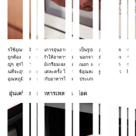
การใช้อุณหภูมิสูงๆ ในการอุ่นอาหาร ถือเป็นรูปแบบวิธีใช้ไมโครเวฟที่
ไม่ถูกต้อง เพราะจะทำให้อาหารไหม้ นอกจากนี้ยังทำให้อาหารชิ้น
ใหญ่ๆ สุกไม่ทั่วถึง ไหม้เกรียมเฉพาะด้านนอก แต่ภายในไม่สุก ดังนั้น
ก่อนที่จะอุ่นอาหารในแต่ละครั้ง ไม่ควรใช้อุณหภูมิสูงสุด แต่ควรเลือก
ใช้อุณหภูมิที่เหมาะสมกับอาหารในแต่ละประเภท 
2. อุ่นเครื่องดื่ม/อาหารเหลวจนเดือด