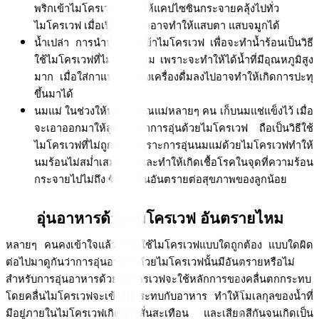
พริกเข้าไมโครเวฟจะทำให้แคปไซซินกระจายคลุ้งไปทั่ว
ไมโครเวฟ เมื่อเปิดออกมาอาจทำให้แสบตา แสบจมูกได้
น้ำเปล่า การนำน้ำเปล่าเข้าไมโครเวฟ เพื่อจะทำน้ำร้อนเป็นวิธี
ใช้ไมโครเวฟที่ไม่เหมาะสม เพราะจะทำให้ได้น้ำที่มีอุณหภูมิสูง
มาก เมื่อใส่กาแฟ หรือผงเครื่องดื่มลงไปอาจทำให้เกิดการปะทุ
ขึ้นมาได้
นมแม่ ในช่วงให้นมลูก คุณแม่หลายๆ คน เก็บนมแช่แข็งไว้ เมื่อ
จะเอาออกมาให้ลูกก็จะทำการอุ่นด้วยไมโครเวฟ ถือเป็นวิธีใช้
ไมโครเวฟที่ไม่ถูกต้อง เพราะการอุ่นนมแม่ด้วยไมโครเวฟทำให้
นมร้อนไม่สม่ำเสมอ และทำให้เกิดเชื้อโรคในจุดที่ความร้อน
กระจายไปไม่ถึง ซึ่งถือเป็นอันตรายต่อสุขภาพของลูกน้อย
อุ่นอาหารด้วยไมโครเวฟ อันตรายไหม
หลายๆ คนคงเข้าใจแล้วว่าวิธีใช้ไมโครเวฟแบบใดถูกต้อง แบบใดผิด 
ต่อไปมาดูกันว่าการอุ่นอาหารด้วยไมโครเวฟนั้นมีอันตรายหรือไม่ 
สำหรับการอุ่นอาหารด้วยไมโครเวฟจะใช้หลักการของคลื่นตกกระทบ 
โดยคลื่นไมโครเวฟจะเข้าไปกระทบกับอาหาร ทำให้โมเลกุลของน้ำที่
มีอยู่ภายในไมโครเวฟเกิดการสั่นสะเทือน และเสียดสีกันจนเกิดเป็น