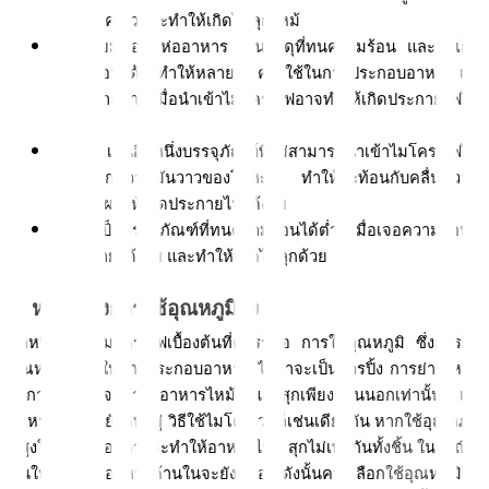
เข้าไมโครเวฟจะทำให้เกิดไฟลุกไหม้
อลูมิเนียมฟอยล์ห่ออาหาร เป็นวัสดุที่ทนความร้อน และกักเก็บ
ความร้อนได้ดี ทำให้หลายๆ  ครั้งใช้ในการประกอบอาหาร แต่
ด้วยความวาว เมื่อนำเข้าไมโครเวฟอาจทำให้เกิดประกายไฟได้
ง่าย
โลหะ เป็นอีกหนึ่งบรรจุภัณฑ์ที่ไม่สามารถนำเข้าไมโครเวฟได้ 
เนื่องจากความมันวาวของโลหะ ทำให้สะท้อนกับคลื่นความ
ร้อน ส่งผลให้เกิดประกายไฟได้ง่าย
โฟม เป็นบรรจุภัณฑ์ที่ทนความร้อนได้ต่ำ เมื่อเจอความร้อนก็
จะละลายได้ง่าย และทำให้เกิดไฟลุกด้วย 
3. หลีกเลี่ยงการใช้อุณหภูมิสูง
อีกหนึ่งวิธีใช้ไมโครเวฟเบื้องต้นที่ควรรู้คือ การใช้อุณหภูมิ ซึ่งการใช้
อุณหภูมิสูงๆ ในการประกอบอาหาร ไม่ว่าจะเป็นการปิ้ง การย่าง หรือ
ว่าการทอด จะทำให้อาหารไหม้ และสุกเพียงด้านนอกเท่านั้น แต่
อาหารด้านในยังดิบอยู่ วิธีใช้ไมโครเวฟก็เช่นเดียวกัน หากใช้อุณหภูมิ
ที่สูงในการอุ่นอาหารจะทำให้อาหารไหม้ สุกไม่เท่ากันทั้งชิ้น ในกรณีที่
ชิ้นใหญ่มากๆ อาหารด้านในจะยังดิบอยู่ ดังนั้นควรเลือกใช้อุณหภูมิให้