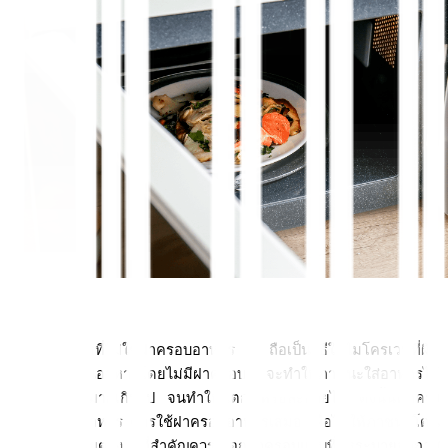
การอุ่นอาหารที่ไม่ใช้ฝาครอบอาหาร ถือเป็นวิธีใช้ไมโครเวฟที่ผิด 
เพราะเวลาอุ่นอาหารโดยไม่มีฝาครอบ จะทำให้ภาชนะใส่อาหารได้
รับความร้อนมากเกินไป จนทำให้แตก หรือละลายได้ ดังนั้นทุกครั้ง
ที่ทำการอุ่นอาหาร ควรใช้ฝาครอบอาหารเสมอ เพื่อไม่ให้ภาชนะโดน
ความร้อนโดยตรง ที่สำคัญควรเลือกฝาครอบแบบที่มีรูระบายอากาศ 