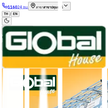
1160
24 ชม.
สาขา
สาขาปทุมธานี
/
TH
EN
หมวดหมู่สินค้า
ค้นหา
บัญชีของฉัน
ตะกร้าสินค้า
Previous slide
Next slide