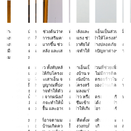
อย่างที่ได้แนะนำไปในช่วงต้นว่าคานทับหลังและเสาเอ็นเป็นส่วนหนึ่ง
ของบ้านที่ทำหน้าที่ในการเสริมความแข็งแรง ช่วยทำให้โครงสร้าง
ของบ้านมีความมั่นคงมากขึ้น ช่วยให้อยู่อาศัยได้อย่างปลอดภัย หาก
ไม่มีการติดตั้งคานทับหลัง และเสาเอ็นอาจทำให้เกิดปัญหาต่างๆ ตาม
มามากมาย ดังนี้
ผนังเกิดรอยร้าว ทั้งทับหลังและเสาเอ็นเป็นส่วนที่ช่วยเพิ่ม
ความแข็งแรงให้กับโครงสร้างของบ้าน หากไม่มีการติดตั้ง
คานทับหลังและเสาเอ็น จะทำให้ผนังบ้านเกิดรอยร้าวในแนว
เฉียง ซึ่งเป็นสัญญาณที่บ่งบอกว่าโครงสร้างของบ้านเกิดความ
เสียหาย และอาจทำให้ตัวบ้านถล่มลงมาได้ 
ปัญหาน้ำรั่วซึม จากผนังเกิดรอยร้าว หรือเกิดรอยร้าวบริเวณ
วงกบ เมื่อฝนตกจะทำให้น้ำฝนรั่วซึมเข้ามาได้ง่าย ซึ่งทำให้
บ้านเกิดความชื้น และอาจส่งผลทำให้เกิดเชื้อราได้ง่ายขึ้น
นั่นเอง 
อีกหนึ่งปัญหาที่อาจตามมาเมื่อไม่ติดตั้งคานทับหลังและเสา
เอ็นคือ เมื่อตัวบ้านเกิดความชื้นสูงวงกบก็จะเกิดการบิดตัว ส่ง