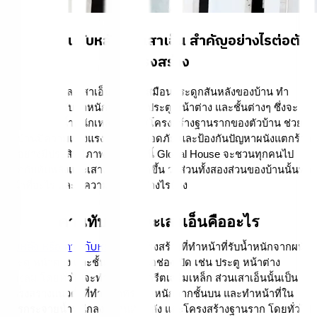
รู้จักกับคานทับหลังและเสาเอ็น สำคัญอย่างไรต่อตัว
โครงสร้าง
คานทับหลัง และเสาเอ็น เปรียบเสมือนกระดูกสันหลังของบ้าน ทำ
หน้าที่ในการรับน้ำหนักจากผนัง ประตู หน้าต่าง และชั้นต่างๆ ซึ่งจะ
ช่วยกระจายน้ำหนักเหล่านั้นลงสู่โครงสร้างฐานรากของตัวบ้าน ช่วย
ให้บ้านมีความแข็งแรง มั่นคง ปลอดภัย และป้องกันปัญหาผนังแตกร้าว
ได้อย่างมีประสิทธิภาพ บทความนี้ Global House จะชวนทุกคนไป
รู้จักกับทับหลังและเสาเอ็นให้มากขึ้น ว่าส่วนทั้งสองส่วนของบ้านนั้นทำ
หน้าที่อะไร และมีความสำคัญอย่างไรบ้าง
คานทับหลังและเสาเอ็นคืออะไร
ทับหลัง หรือ คานทับหลัง
คือ โครงสร้างที่ทำหน้าที่รับน้ำหนักจากผนัง 
ประตู หน้าต่าง และชั้นต่างๆ เหนือช่องเปิด เช่น ประตู หน้าต่าง 
ช่องลม โดยทั่วไปจะทำจากคอนกรีตเสริมเหล็ก ส่วนเสาเอ็นนั้นเป็น
โครงสร้างแนวตั้งที่ทำหน้าที่รับน้ำหนักจากชั้นบน และทำหน้าที่ใน
การกระจายน้ำหนักลงสู่คานทับหลัง และโครงสร้างฐานราก โดยทั่วไป